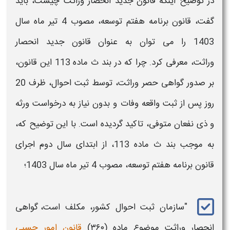
در توضیح اینکه قانون جدید
انحصار وراثت چیست،
باید
گفت، قانون برنامه هفتم توسعه، مصوب 4 تیر ماه سال
1403 را می توان به عنوان قانون جدید
انحصار
وراثت،
معرفی کرد. چرا که در بند ث ماده 113 این قانون،
بر صدور
گواهی حصر وراثت، ت
وسط ثبت احوال، ظرف 20
روز پس از ثبت واقعه وفات
و بدون نیاز به درخواست ورثه
و ذی نفعان متوفی، تاکید گردیده است. با این توضیح که،
به موجب بند ث ماده 113، از ابتدای سال دوم اجرای
قانون برنامه هفتم توسعه، مصوب 4 تیر ماه سال 1403؛
"سازمان ثبت احوال کشور، مکلف است،
گواهی
انحصار وراثت
موضوع ماده (۳۶۰)
قانون امور حسبی