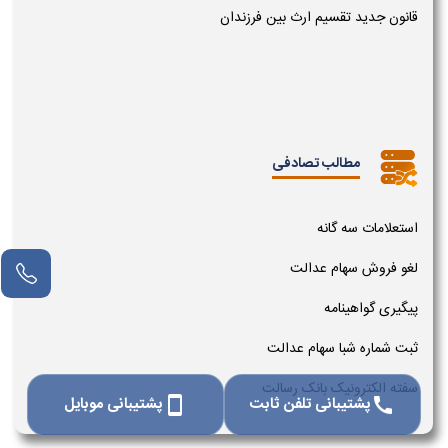
قانون جدید تقسیم ارث بین فرزندان
مطالب تصادفی
استعلامات سه گانه
لغو فروش سهام عدالت
پیگیری گواهینامه
ثبت شماره شبا سهام عدالت
سفته الکترونیک بانک رسالت
پشتیبانی تلفن ثابت
پشتیبانی موبایل
smartphone
call