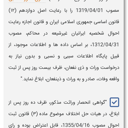
مصوب 1319/04/01 را با رعایت اصل دوازدهم (۱۲)
قانون اساسی جمهوری اسلامی ایران و قانون اجازه رعایت
احوال شخصیه ایرانیان غیر­شیعه در محاکم، مصوب
1312/04/31، بر اساس داده­ ها و اطلاعات موجود، از
قبیل پایگاه اطلاعات سببی و نسبی و بدون نیاز به
درخواست وراث و ذی‌ نفعان، ظرف بیست‌ روز پس از ثبت
واقعه وفات، صادر و به وراث و ذی­نفعان، ابلاغ نماید."
"
گواهی انحصار وراثت مذکور،
ظرف ده ­روز پس از
ابلاغ، در هیات حل اختلاف موضوع ماده (۳) قانون ثبت
احوال مصوب 1355/04/16، قابل اعتراض بوده و رای