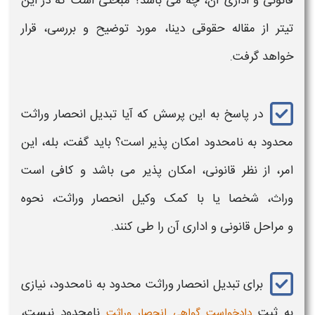
قانونی و اداری آن، چه می باشد؟ مبحثی است که در این
تیتر از مقاله حقوقی دینا، مورد توضیح و بررسی، قرار
خواهد گرفت.
در پاسخ به این پرسش که آیا
تبدیل انحصار وراثت
محدود به نامحدود
امکان پذیر است؟ باید گفت، بله، این
امر، از نظر قانونی، امکان پذیر می باشد و کافی است
وراث، شخصا یا با کمک
وکیل انحصار وراثت
،
نحوه
و
مراحل قانونی و اداری آن را طی کنند.
برای
تبدیل انحصار وراثت محدود به نامحدود،
نیازی
به ثبت
نامحدود
نیست،
دادخواست گواهی انحصار وراثت