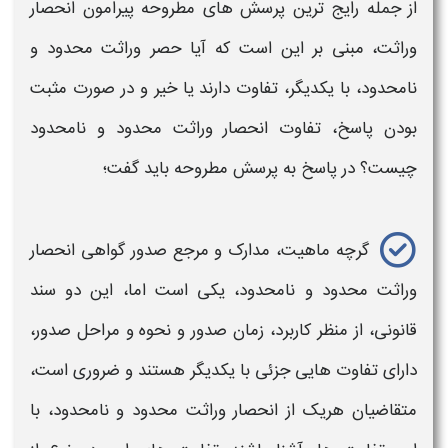
از جمله رایج ترین پرسش های مطروحه پیرامون
انحصار
وراثت،
مبنی بر این است که آیا
حصر وراثت محدود و
نامحدود،
با یکدیگر، تفاوت دارند یا خیر و در صورت مثبت
بودن پاسخ،
تفاوت انحصار وراثت محدود و نامحدود
چیست؟
در پاسخ به پرسش مطروحه باید گفت؛
گرچه ماهیت، مدارک و مرجع صدور
گواهی انحصار
وراثت محدود و نامحدود،
یکی است اما، این دو سند
قانونی، از منظر کاربرد، زمان صدور و
نحوه و
مراحل صدور،
دارای تفاوت هایی جزئی با یکدیگر هستند و ضروری است،
متقاضیان هریک از
انحصار وراثت محدود و نامحدود،
با