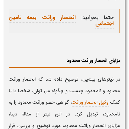
حتما بخوانید:
انحصار وراثت بیمه تامین
اجتماعی
مزایای انحصار وراثت محدود
در تیترهای پیشین، توضیح داده شد که
انحصار وراثت
محدود و نامحدود چیست و
چگونه می توان، شخصا یا با
کمک
وکیل انحصار وراثت
،
گواهی حصر وراثت محدود را به
نامحدود، تبدیل
کرد. در این تیتر از مقاله دینا،
مزایای
انحصار وراثت محدود،
مورد توضیح و بررسی، قرار