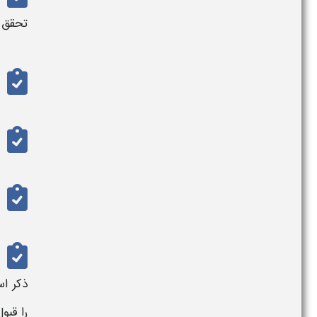
تحقق 
ذکر ا
را قبو