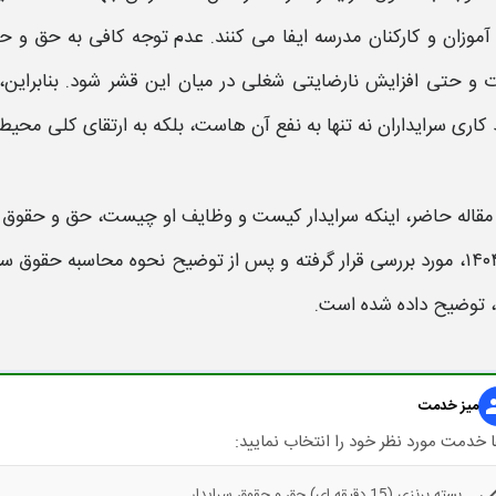
موزان و کارکنان
مدرسه
ایفا می کنند. عدم توجه کافی به
حق و حقوق س
 و حتی افزایش نارضایتی شغلی در میان این قشر شود. بنابراین،
 کاری
سرایداران
نه تنها به نفع آن هاست، بلکه به ارتقای کلی محی
 مقاله حاضر، اینکه
سرایدار
کیست و وظایف او چیست،
حق و حقوق س
مورد بررسی قرار گرفته و پس از توضیح
نحوه محاسبه حقوق سرا
 توضیح داده شده است.
gr
میز خدمت
 خدمت مورد نظر خود را انتخاب نمایید:
che
بسته برنزی (15 دقیقه ای) حق و حقوق سرایدار