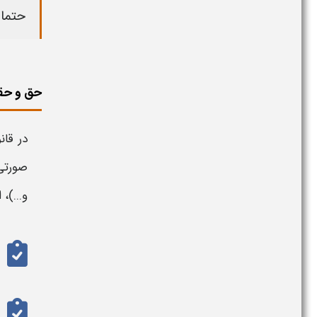
حتما 
حق و حقو
در قان
صورتی
و...)،