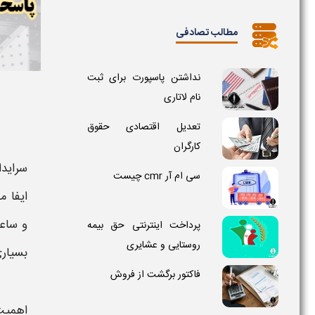
مطالب تصادفی
نداشتن پاسپورت برای ثبت
نام لاتاری
تعدیل اقتصادی حقوق
کارگران
سرایدا
سی ام آر cmr چیست
ایفا م
و ساعا
پرداخت اینترنتی حق بیمه
روستایی و عشایری
بسیاری
فاکتور برگشت از فروش
اهمیت