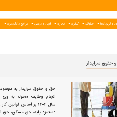
د و قراردادها
حقوقی
کیفری
تجاری
آیین دادرسی
مراجع دادگستری
 حقوق سرایدار
حق و حقوق سرایدار
به مجموعه 
انجام وظایف محوله به وی
سال
۱۴۰۴
بر اساس قوانین کار 
دستمزد پایه، حق مسکن، حق اول