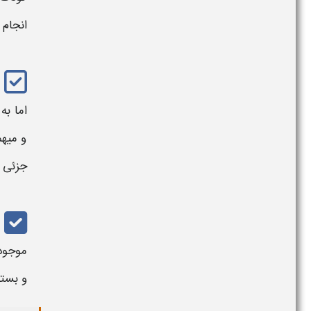
انجام 
اما ب
و میهم
جزئی و
موجود
و بسته