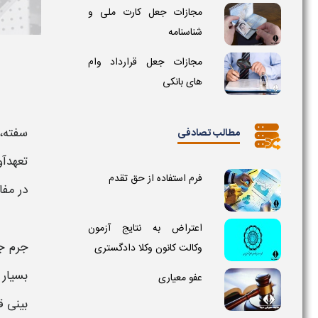
مجازات جعل کارت ملی و
شناسنامه
مجازات جعل قرارداد وام
های بانکی
سفته
،
مطالب تصادفی
تعهدآو
فرم استفاده از حق تقدم
در مفا
اعتراض به نتایج آزمون
جرم ج
وکالت کانون وکلا دادگستری
بسیار 
عفو معیاری
بینی ق