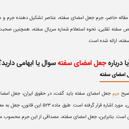
 مقاله حاضر،
جرم جعل امضای سفته
، عناصر تشکیل‌ دهنده
جرم
و
م
یص
سفته تقلبی
، نحوه استعلام شماره سریال
سفته
، همچنین صحبت 
فته، ا
رائه شده است.
یا درباره
جعل امضای سفته
سوال یا ابهامی دارید؟
 امضای سفته
ضیح
جعل امضای سفته
باید گفت، در حقوق ایران،
جعل امضا
جرم
مورد اشاره قرار گرفته است. طبق ماده ۵۲۳ این قانون،
جعل
به مع
 است. بنابراین،
جعل امضای سفته
، مصداقی از این
جرم
محسوب می‌