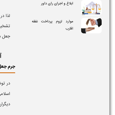
ابلاغ و اجرای رای داور
لذا در
موارد لزوم پرداخت نفقه
تشخ
اقارب
جعل س
آ
جرم جعل
در تو
اسلامی، 
دیگران