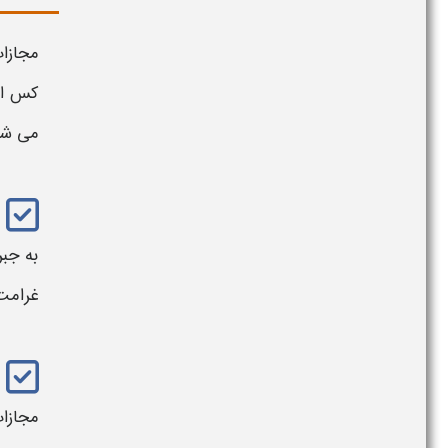
مجازا
کس اس
می‌ شو
به جبر
غرامت 
مجازا