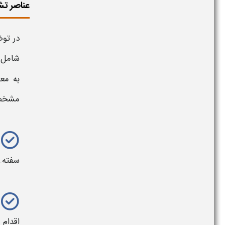
عناصر ت
در تو
شامل ع
به معن
مشخص 
سفته
.
اقدام 