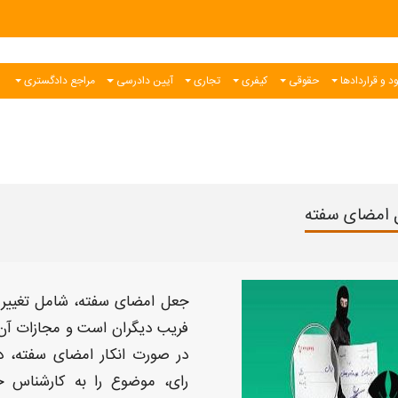
د و قراردادها
حقوقی
کیفری
تجاری
آیین دادرسی
مراجع دادگستری
امضای سفته
جعل امضای سفته،
شامل تغییر
فریب دیگران است و
مجازات
آن 
در صورت
انکار امضای سفته
، د
رای،
موضوع را به کارشناس خ