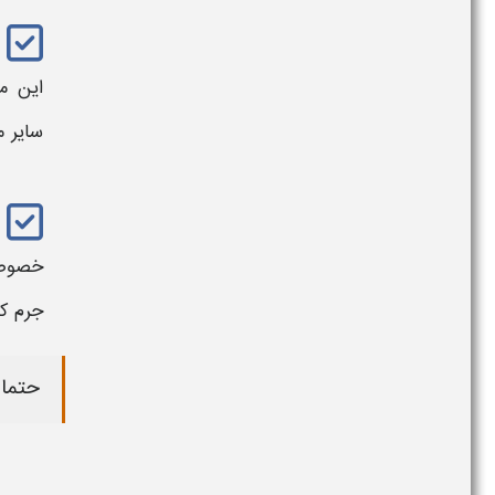
این م
سایر
م
خصوصی
جرم کل
حتما 