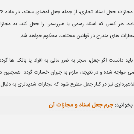
مجازات جعل
اسناد تجاری، از جمله
جعل امضای سفته،
در ماده ۵۳۶ قانون
اده، هر کسی که اسناد رسمی یا غیررسمی را
جعل
کند، به
مجاز
جازات
های مندرج در قوانین مختلف، محکوم خواهد شد.
باید دانست اگر
جعل،
منجر به ضرر مالی به افراد یا بانک‌ ها گرد
 مواجه شده و در نتیجه، ملزم به جبران خسارت گردد. همچنین د
اهبرداری نیز در کنار
جعل
مطرح شود که
مجازات
شدیدتری به دنبال د
بخوانید:
جرم جعل اسناد و مجازات آن