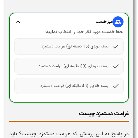
expand_more
group
میز خدمت
لطفا خدمت مورد نظر خود را انتخاب نمایید:
check
بسته برنزی (15 دقیقه ای) غرامت دستمزد
check
بسته نقره ای (30 دقیقه ای) غرامت دستمزد
check
بسته طلایی (45 دقیقه ای) غرامت دستمزد
غرامت دستمزد چیست
در پاسخ به این پرسش که
غرامت دستمزد چیست
؟ باید