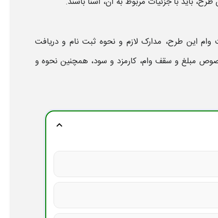
ن
طرح،
باید با جزئیات مربوط به آن، آشنا باشند.
 وام این
طرح،
مدارک لازم و نحوه ثبت نام و دریافت
 خصوص مبلغ و سقف
وام،
کارمزد و سود، همچنین نحوه و
expand_more