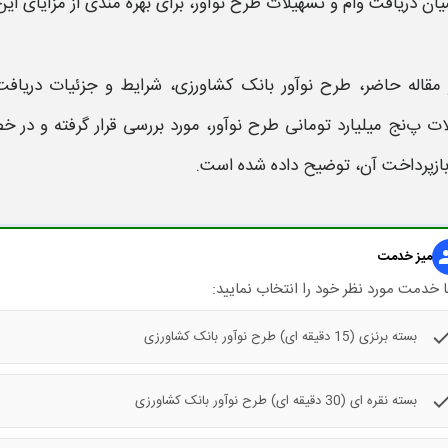
یان
دریافت وام و تسهیلات طرح نوآور،
برای بهره مندی از مزایای ای
 مقاله حاضر،
طرح نوآور بانک کشاورزی،
شرایط و جزئیات دریافت
ات
پ
نج میلیارد تومانی
طرح نوآور،
مورد بررسی قرار گرفته و در
ازپرداخت آن، توضیح داده شده است.
gr
میز خدمت
 خدمت مورد نظر خود را انتخاب نمایید:
che
بسته برنزی (15 دقیقه ای) طرح نوآور بانک کشاورزی
che
بسته نقره ای (30 دقیقه ای) طرح نوآور بانک کشاورزی