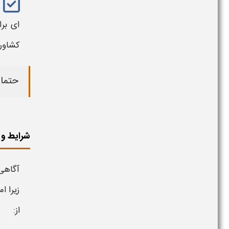
ای بر
کشاور
حتما 
شرایط و 
آگاهی
زیرا ا
از: