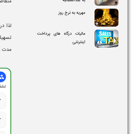
به عندالمطالبه
متقاض
مهریه به نرخ روز
لذا در
مالیات درگاه های پرداخت
تسهیل
اینترنتی
مدت ب
oup
لطفا
ck
ck