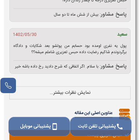
حبس تعزیری درجه 6 چقدر زندان داره؟
پاسخ مشاور:
بيش از شش ماه تا دو سال
سعید
1402/05/30
پول یه نفری اومده بود حسابم من پولشو بعد شکایات و دادگاه
برگردوندم شاکیم رضایت داده حبس تعزیری شاملم میشه؟؟
پاسخ مشاور:
با سلام. اگر اتفاقی که شرح دادید رخ داده باشه خیر
نمایش نظرات بیشتر...
عناوین اصلی این مقاله
پشتیبانی تلفن ثابت
پشتیبانی موبایل
smartphone
call
حبس تعزیری چیست