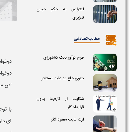
اعتراض به حکم حبس
تعزیری
مطالب تصادفی
طرح نوآور بانک کشاورزی
درخوا
درخو
دعوی خلع ید علیه مستاجر
این مو
شکایت از کارفرما بدون
قرارداد کار
با تو
ارث غایب مفقودالاثر
ای دار