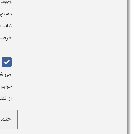
وجود 
دستور
نیابت
ظرفیت 
می شو
جرایم 
از
انتق
حتما 