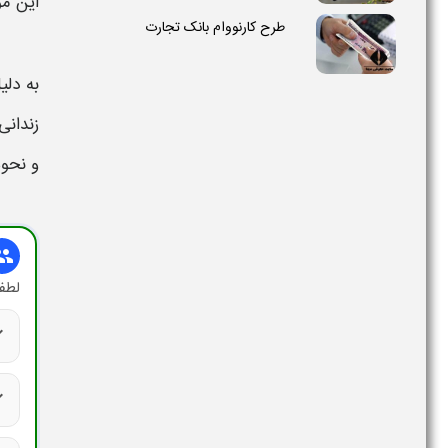
این مو
طرح کارنووام بانک تجارت
به دل
زندان
و
نحوه
oup
لطفا
ck
ck