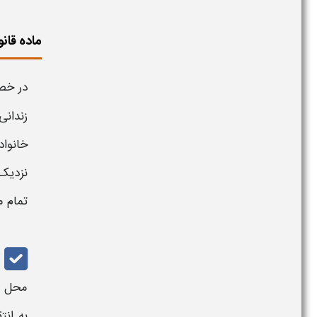
ماده قان
در خ
زندان
خانوا
نزدیک
تمام م
محل ا
به
انت