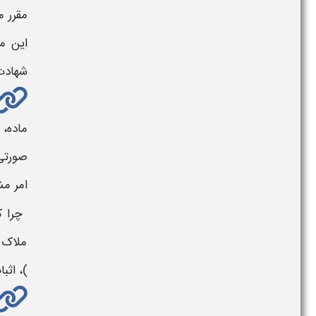
مقرر م
این مع
شهادت
ماده، 
صورتی 
امر مش
چرا که
ملاک ق
)، اثب