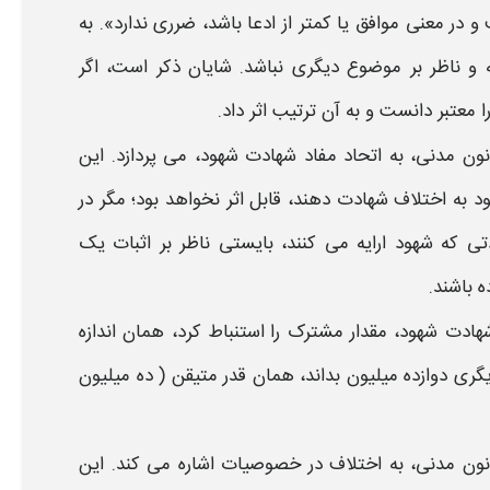
 و در معنی موافق یا کمتر از ادعا باشد، ضرری ندارد». به
و ناظر بر موضوع دیگری نباشد. شایان ذکر است، اگر
ا معتبر دانست و به آن ترتیب اثر داد.
نون مدنی
،
به
اتحاد مفاد
شهادت شهود،
می پردازد. این
هود به اختلاف
شهادت
دهند، قابل اثر نخواهد بود؛ مگر در
تی
که شهود ارایه می کنند، بایستی ناظر بر اثبات یک
ه باشند.
هادت
شهود،
مقدار مشترک
را استنباط کرد، همان اندازه
یگری دوازده میلیون بداند، همان قدر متیقن ( ده میلیون
نون مدنی
، به
اختلاف در خصوصیات
اشاره می کند. این