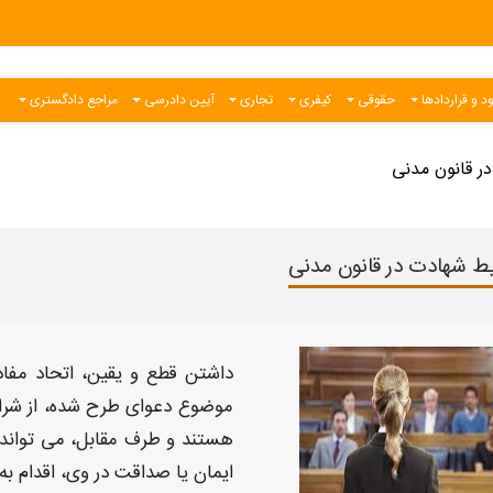
د و قراردادها
حقوقی
کیفری
تجاری
آیین دادرسی
مراجع دادگستری
ر قانون مدنی
ط شهادت در قانون مدنی
داشتن قطع و یقین، اتحاد مفاد
موضوع دعوای طرح شده
،
از
شرا
هستند و طرف مقابل، می تواند 
ایمان یا صداقت در وی، اقدام به 