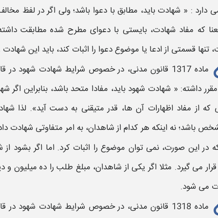
ی دارد : «
شهادت
باید، مطابق با دعوا باشد؛ ولی اگر در لفظ مخالف
نا که مفاد
شهادت،
بایستی با دعوای مطرح شده
مطابقت
داشته 
،
تنها قسمتی از ادعا یا موضوع دعوا را اثبات کند، باید این
شهادت
ر
ماده 1317
قانون مدنی،
در خصوص
شرایط شهادت شهود در قا
مقرر داشته: «
شهادت شهود
باید، مفادا متحد باشد، بنابراین اگر ش
که از مفاد اظهارات آن ها، قدر متیقنی به دست آید». لذا
شهاد
خص باشد؛ نه اینکه هر کدام از شاهدان، به امر متفاوتی
شهادت
داد
 در این صورت، نمی توان موضوع را اثبات کرد. اما اگر بشود از
ش
رار می گیرد. مثلا اگر یکی از شاهدان، مبلغ طلب را ده میلیون و د
ات می شود.
ماده 1318
قانون مدنی،
در خصوص
شرایط شهادت شهود در قا