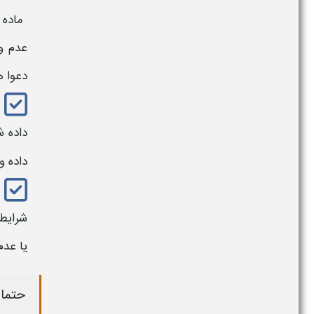
ماده 174
عدم و
دعوا ه
داده شده با
داده و
شرایط
یا عدم
حتما 