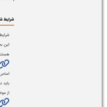
شرایط شه
شرایط
این بخ
هستند
اساس 
باید ن
از موض