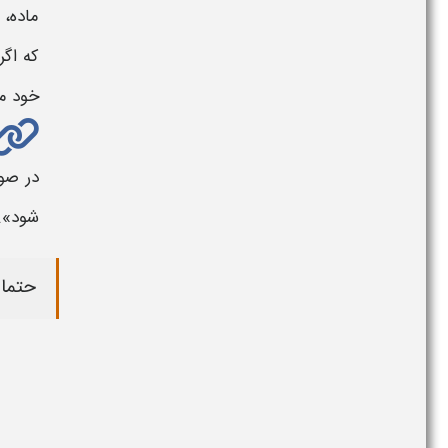
ماده، 
که اگ
خود م
در صو
شود
».
حتما 