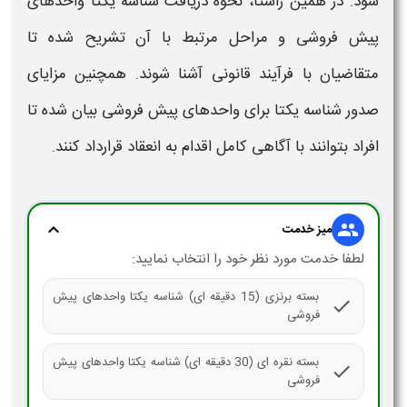
شود. در همین راستا،
نحوه
دریافت
شناسه یکتا واحدهای
پیش فروشی
و مراحل مرتبط با آن تشریح شده تا
متقاضیان با فرآیند قانونی آشنا شوند. همچنین
مزایای
صدور شناسه یکتا برای واحدهای پیش فروشی
بیان شده تا
افراد بتوانند با آگاهی کامل اقدام به انعقاد قرارداد کنند.
expand_more
group
میز خدمت
لطفا خدمت مورد نظر خود را انتخاب نمایید:
بسته برنزی (15 دقیقه ای) شناسه یکتا واحدهای پیش
check
فروشی
بسته نقره ای (30 دقیقه ای) شناسه یکتا واحدهای پیش
check
فروشی