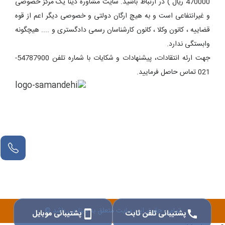
470000 ریال ) در ارتباط باشید. سایت مشاوره دینا یک مرکز خصوصی
و غیرانتفاعی است و به هیچ ارگان دولتی و خصوصی دیگر اعم از قوه
قضاییه ، کانون وکلا ، کانون کارشناسان رسمی دادگستری و .... هیچگونه
وابستگی ندارد.
جهت ارئه انتقادات، پیشنهادات و شکایات با شماره تلفن 54787900-
021 تماس حاصل فرمایید.
تمامی حقوق این سایت متعلق به دینا می باشد ©
پشتیبانی تلفن ثابت
پشتیبانی موبایل
smartphone
call