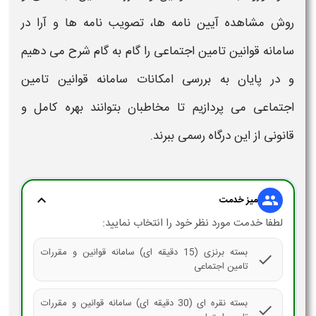
روش مشاهد
ه آیین نامه ها
، تصویب نامه ها و
آرا
در
سامانه قوانین تامین اجتماعی
را گام‌ به‌ گام شرح می‌ دهیم
و در پایان به بررسی امکانات
سامانه قوانین تامین
اجتماعی
می‌ پردازیم تا مخاطبان بتوانند بهره‌ کامل و
قانونی از این درگاه رسمی ببرند.
expand_more
group
میز خدمت
لطفا خدمت مورد نظر خود را انتخاب نمایید:
بسته برنزی (15 دقیقه ای) سامانه قوانین و مقررات
check
تامین اجتماعی
بسته نقره ای (30 دقیقه ای) سامانه قوانین و مقررات
check