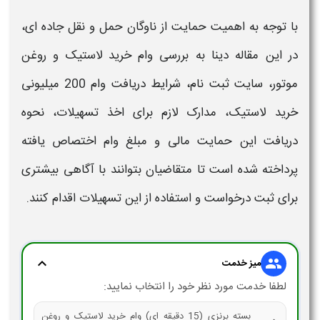
با توجه به اهمیت حمایت از ناوگان حمل و نقل جاده ای،
در این مقاله دینا به بررسی
وام خرید لاستیک و روغن
موتور
،
سایت ثبت نام
، شرایط دریافت
وام 200 میلیونی
خرید لاستیک
، مدارک لازم برای اخذ تسهیلات، نحوه
دریافت این حمایت مالی و مبلغ
وام
اختصاص یافته
پرداخته شده است تا متقاضیان بتوانند با آگاهی بیشتری
برای ثبت درخواست و استفاده از این تسهیلات اقدام کنند.
expand_more
group
میز خدمت
لطفا خدمت مورد نظر خود را انتخاب نمایید:
بسته برنزی (15 دقیقه ای) وام خرید لاستیک و روغن