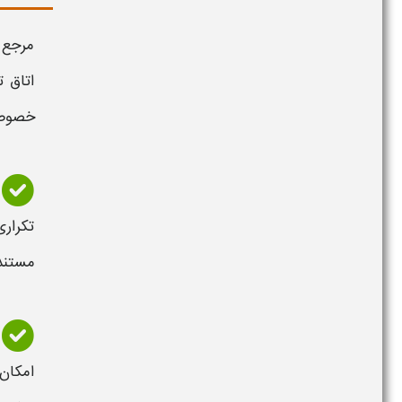
مرجع 
اتاق 
خصوص 
تکراری
مستندا
امکان 