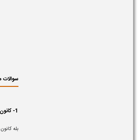
سوالات م
1- کانون اصلاح و تربیت زندان محسوب می شود ؟
بله کانون