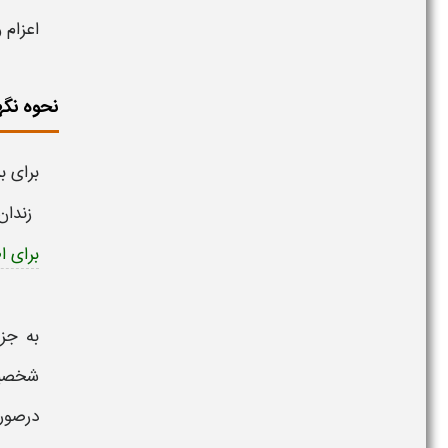
اعزام 
نحوه نگ
برای 
زندان‌
برای ا
به جز
شخصیت
درصور