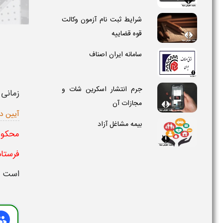
شرایط ثبت نام آزمون وکالت
قوه قضاییه
سامانه ایران اصناف
جرم انتشار اسکرین شات و
زمانی 
مجازات آن
آیین د
بیمه مشاغل آزاد
محکوم
فرستاد
است . 
oup