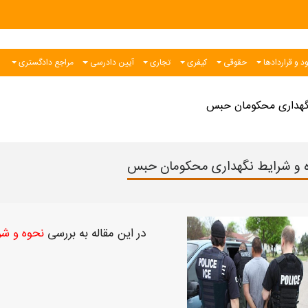
د و قراردادها
حقوقی
کیفری
تجاری
آیین دادرسی
مراجع دادگستری
گهداری محکومان حبس
 و شرایط نگهداری محکومان حبس
در این مقاله به بررسی
نحوه و ش