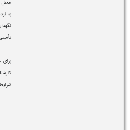
محل ا
به نزد
نگهدار
تأمینی
برای 
کارشنا
شرایط