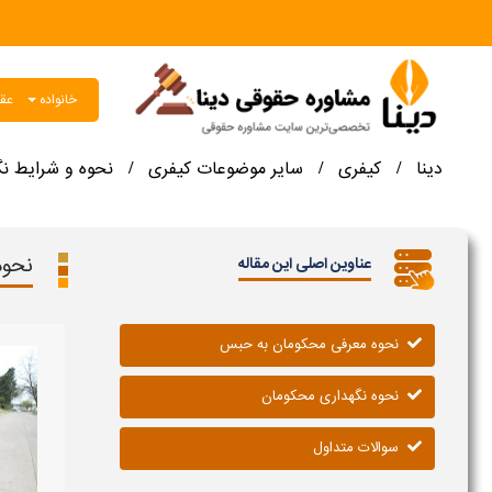
خانواده
عقو
دینا
کیفری
سایر موضوعات کیفری
نحوه و شرایط ن
/
/
/
نحوه
عناوین اصلی این مقاله
نحوه معرفی محکومان به حبس
نحوه نگهداری محکومان
سوالات متداول