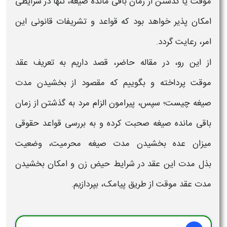
موقت
یا
گذشتن از زمان باقی مانده صیغه،
تنها در شرایطی
امکان پذیر خواهد بود که قواعد و تشریفات قانونی این
امر، رعایت گردد.
از این رو، در مقاله حاضر،
قصد داریم
به تعریف
عقد
موقت
پرداخته و بگوییم که مقصود از
بخشیدن مدت
صیغه
چیست؛ سپس، پیرامون الزام مرد به
گذشتن از زمان
باقی مانده صیغه
صحبت کرده و به بررسی قواعد حقوقی
میزان
عده بخشیدن مدت صیغه محرمیت،
وضعیت
بذل
مدت این عقد
در شرایط حیض زن و امکان
بخشیدن
مدت عقد موقت
از طریق پیامک، بپردازیم.