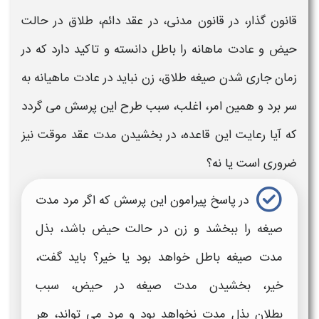
قانون گذار، در قانون مدنی، در
عقد
دائم، طلاق در حالت
حیض و عادت ماهانه را باطل دانسته و تاکید دارد که در
زمان جاری شدن صیغه طلاق، زن نباید در عادت ماهیانه به
سر برد و همین امر، اغلب، سبب طرح این پرسش می گردد
که آیا رعایت این قاعده، در
بخشیدن مدت عقد موقت
نیز
ضروری است یا نه؟
در پاسخ پیرامون این پرسش که
اگر مرد مدت
صیغه را ببخشد و
زن در حالت حیض باشد، بذل
مدت
صیغه
باطل خواهد بود یا خیر؟ باید گفت،
خیر،
بخشیدن مدت صیغه در حیض،
سبب
بطلان
بذل مدت
نخواهد بود و مرد می تواند، هر