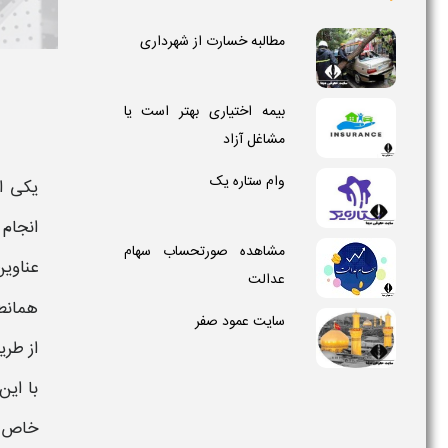
مطالبه خسارت از شهرداری
بیمه اختیاری بهتر است یا
مشاغل آزاد
وام ستاره یک
یکی ا
انجام
مشاهده صورتحساب سهام
عناوی
عدالت
همانطو
سایت عمود صفر
از طری
با ای
خاص ب