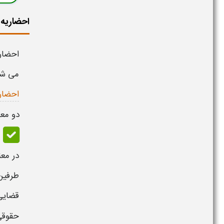
احضاریه
احضار
می شو
احضار
دو معنا
در مع
طرفین
قضایی 
حقوقی