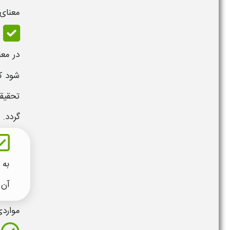
معنای 
در مع
شود که
تحقیق
گردد.
به 
آن 
موارد