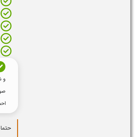
و ش
صور
احض
حتما 