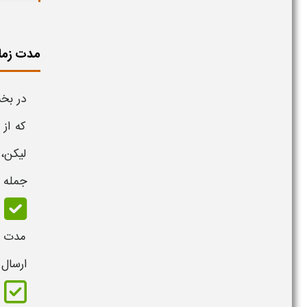
مدت زما
در بخ
که از
لیکن،
جمله 
مدت ز
ارسال