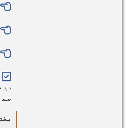
دارد. 
حفظ قا
بیشتر