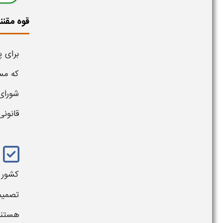
قوه مقن
برای 
که مسئو
شورای
قانونی
کشور
تصمیم 
هستند