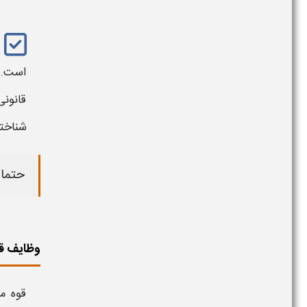
است. ا
قانون
شناخت
حتما 
وظایف ق
قوه م