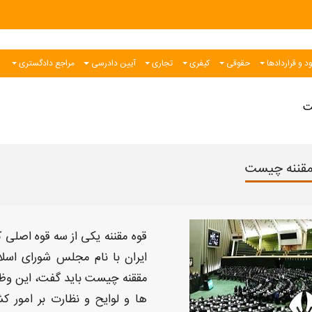
د و قراردادها
حقوقی
کیفری
تجاری
آیین دادرسی
مراجع دادگستری
ت
مقننه چیست
قوه مقننه
یکی از سه قوه اصلی 
ایران
با نام
مجلس
شورای اسلا
مققنه چیست
باید گفت، این وظ
ها و لوایح و نظارت بر امور 