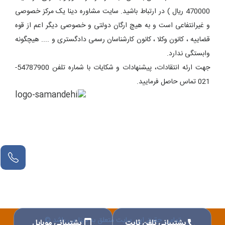
470000 ریال ) در ارتباط باشید. سایت مشاوره دینا یک مرکز خصوصی
و غیرانتفاعی است و به هیچ ارگان دولتی و خصوصی دیگر اعم از قوه
قضاییه ، کانون وکلا ، کانون کارشناسان رسمی دادگستری و .... هیچگونه
وابستگی ندارد.
جهت ارئه انتقادات، پیشنهادات و شکایات با شماره تلفن 54787900-
021 تماس حاصل فرمایید.
تمامی حقوق این سایت متعلق به دینا می باشد ©
پشتیبانی تلفن ثابت
پشتیبانی موبایل
smartphone
call