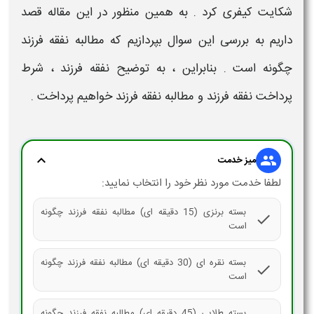
شکایت
کیفری کرد . به همین منظور در این مقاله قصد
داریم به بررسی این سوال بپردازیم که
مطالبه نفقه فرزند
چگونه است
. بنابراین ، به توضیح
نفقه فرزند
،
شرط
پرداخت نفقه فرزند
و
مطالبه نفقه فرزند
خواهیم پرداخت .
expand_more
group
میز خدمت
لطفا خدمت مورد نظر خود را انتخاب نمایید:
بسته برنزی (15 دقیقه ای) مطالبه نفقه فرزند چگونه
check
است
بسته نقره ای (30 دقیقه ای) مطالبه نفقه فرزند چگونه
check
است
بسته طلایی (45 دقیقه ای) مطالبه نفقه فرزند چگونه