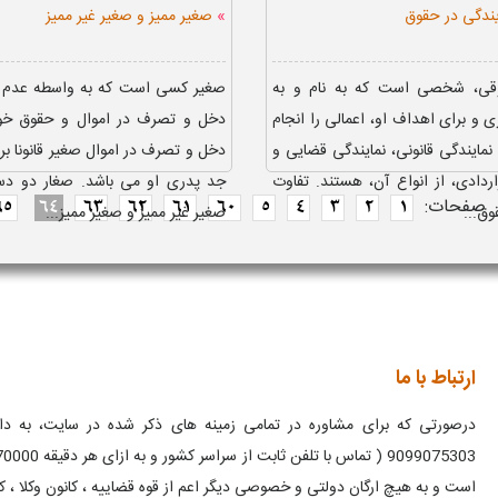
»
یندگی در حقوق
صغیر ممیز و صغیر غیر ممیز
وقی، شخصی است که به نام و به
صغیر کسی است که به واسطه عدم 
و برای اهداف او، اعمالی را انجام
دخل و تصرف در اموال و حقوق خود 
مایندگی قانونی، نمایندگی قضایی و
دخل و تصرف در اموال صغیر قانونا بر 
اردادی، از انواع آن، هستند. تفاوت
جد پدری او می باشد. صغار دو دس
صفحات:
65
64
63
62
61
60
5
4
3
2
1
وق...
صغیر غیر ممیز و صغیر ممیز...
ارتباط با ما
درصورتی که برای مشاوره در تمامی زمینه های ذکر شده در سایت، به دانش
است و به هیچ ارگان دولتی و خصوصی دیگر اعم از قوه قضاییه ، کانون وکلا ، ک