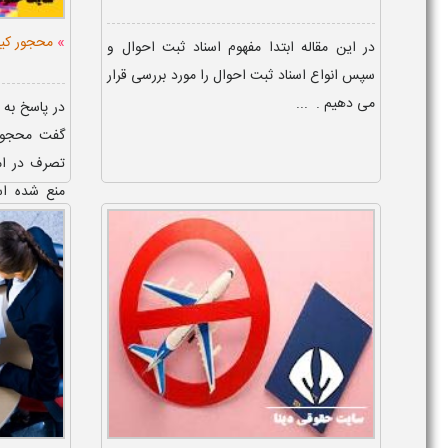
»
محجور ک
در این مقاله ابتدا مفهوم اسناد ثبت احوال و
سپس انواع اسناد ثبت احوال را مورد بررسی قرار
می دهیم . ...
در پاسخ به
گفت محجور
تصرف در ام
منع شده اس
محجور چه ک