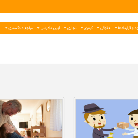
د و قراردادها
حقوقی
کیفری
تجاری
آیین دادرسی
مراجع دادگستری