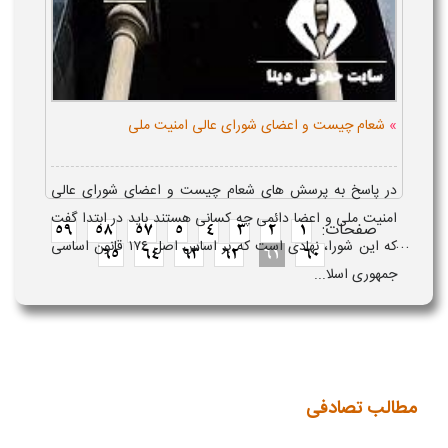
»
شعام چیست و اعضای شورای عالی امنیت ملی
در پاسخ به پرسش های شعام چیست و اعضای شورای عالی
امنیت ملی و اعضا دائمی چه کسانی هستند باید در ابتدا گفت
صفحات:
59
58
57
5
4
3
2
1
...
که این شورا، نهادی است که بر اساس اصل ۱۷۶ قانون اساسی
65
64
63
62
61
60
جمهوری اسلا...
مطالب تصادفی