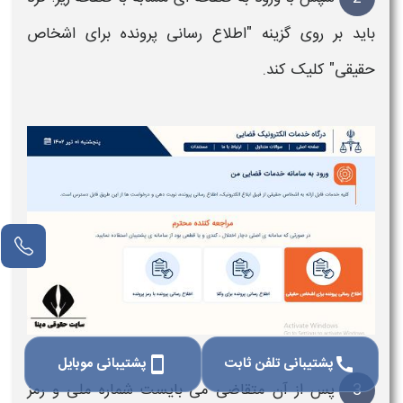
باید بر روی گزینه "اطلاع رسانی
پرونده
برای اشخاص
حقیقی" کلیک کند.
پشتیبانی تلفن ثابت
پشتیبانی موبایل
smartphone
call
3
پس از آن متقاضی می بایست
شماره
ملی و
رمز