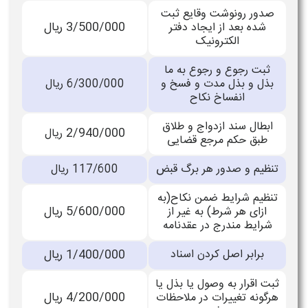
صدور رونوشت وقایع ثبت
3/500/000
ریال
شده بعد از ایجاد دفتر
الکترونیک
ثبت رجوع و رجوع به ما
بذل و بذل مدت و فسخ و
6/300/000 ریال
انفساخ نکاح
ابطال سند ازدواج و طلاق
2/940/000
ریال
طبق حکم مرجع قضایی
تنظیم و صدور هر برگ قبض
117/600 ریال
تنظیم شرایط ضمن نکاح(به
5/600/000 ریال
ازای هر شرط) به غیر از
شرایط مندرج در عقدنامه
برابر اصل کردن اسناد
1/400/000 ریال
ثبت اقرار به وصول یا بذل یا
4/200/000
ریال
هرگونه تغییرات در ملاحظات