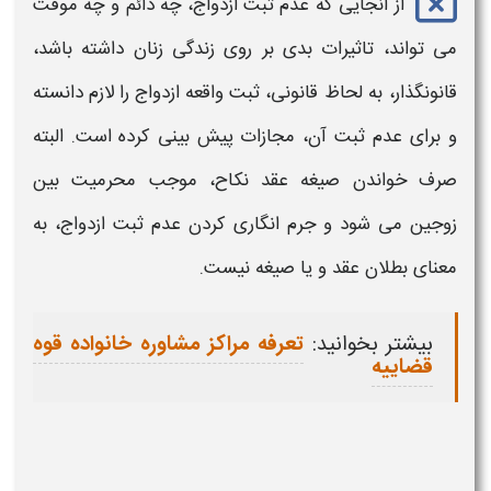
از آنجایی که عدم
ثبت
ازدواج،
چه دائم و چه موقت
می تواند، تاثیرات بدی بر روی زندگی زنان داشته باشد،
قانونگذار، به لحاظ قانونی،
ثبت
واقعه
ازدواج
را لازم دانسته
و برای عدم
ثبت
آن، مجازات پیش بینی کرده است. البته
صرف خواندن صیغه عقد نکاح، موجب محرمیت بین
زوجین می شود و جرم انگاری کردن عدم
ثبت ازدواج
، به
معنای بطلان عقد و یا صیغه نیست.
بیشتر بخوانید:
تعرفه مراکز مشاوره خانواده قوه
قضاییه