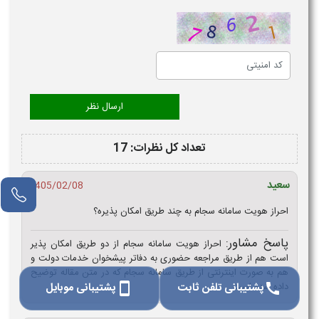
تعداد کل نظرات: 17
سعید
1405/02/08
احراز هویت سامانه سجام به چند طریق امکان پذیره؟
پاسخ مشاور:
احراز هویت سامانه سجام از دو طریق امکان پذیر
است هم از طریق مراجعه حضوری به دفاتر پیشخوان خدمات دولت و
هم به صورت اینترنتی از طریق سامانه سجام که در متن مقاله توضیح
پشتیبانی تلفن ثابت
پشتیبانی موبایل
داده شده است.
smartphone
call