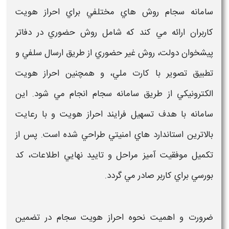
سامانه
سجام
روش هاي مختلفي براي
احراز هويت
كاربران ارائه مي كند كه شامل روش
حضوري
در دفاتر
پيشخوان دولت، روش
غير حضوري
از طريق ارسال سلفي و
تطبيق تصوير با كارت ملي، و همچنين
احراز
هويت
الكترونيكي از طريق
سامانه سجام انجام
مي شود. اين
سامانه با هدف تسهيل فرايند
احراز هويت
و با رعايت
بالاترين استاندارد هاي امنيتي طراحي شده است. پس از
تكميل موفقيت آميز مراحل و تاييد نهايي اطلاعات، كد
بورسي براي كاربر صادر مي گردد.
ضرورت و اهمیت
نحوه احراز هویت سجام
در تضمین