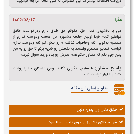
دریافت اطلاعات بیشتر در این خصوص به متن مقاله مراجعه فرمایید.
عذرا
1402/03/17
من با بخشیدن تمام حق حقوقم حق طلاق دارم ودرخواست طلاق
توافقی کردم فردا اولین جلسه مشتوره من هست ودوست ندارم از
همسرم بدگویی کنم وخاطرات گذشته م رو نبش قبر کنم ودوست ندارم
کرامت انسانی همسرم واعتماد به نفسش رو ضربه بزنم تا حق رو به من
بدن چی بگم که مشاور حکم عدم سازش رو بده وزیاد سوال نپرسه
پاسخ مشاور:
با سلام. بدگویی نکنید برخی داستان ها را روایت
کنید و اظهار کراهت کنید
عناوین اصلی این مقاله
طلاق دادن زن بدون دلیل
شرایط طلاق دادن زن بدون دلیل توسط مرد