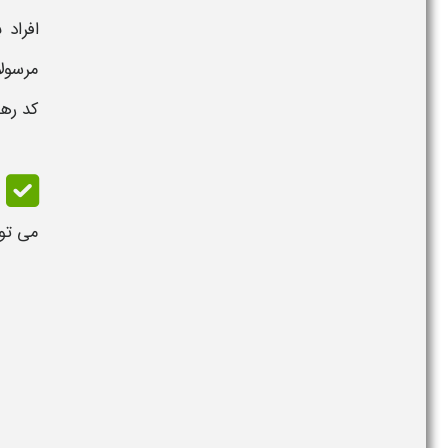
افراد 
مرسول
کد ره
می توا