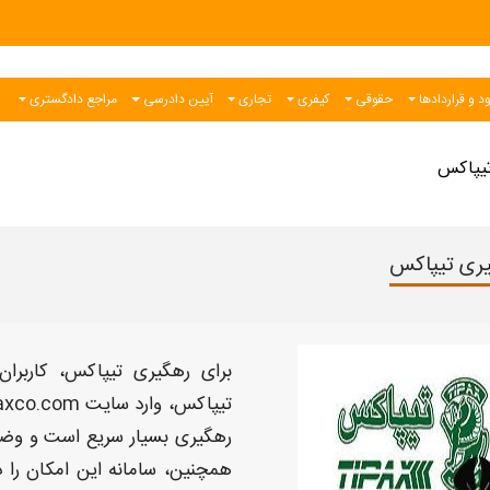
د و قراردادها
حقوقی
کیفری
تجاری
آیین دادرسی
مراجع دادگستری
تیپاکس
ری تیپاکس
برای
رهگیری تیپاکس
، کاربر
تیپاکس
، وارد سایت
paxco.com
رهگیری
بسیار سریع است و وضعی
همچنین، سامانه این امکان را د