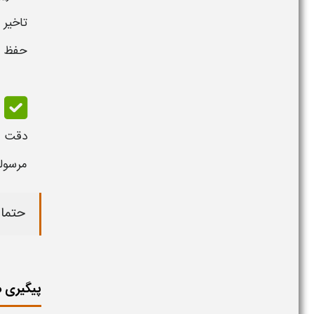
تاخیر 
حفظ ش
دقت 
مرسوله
حتما 
پیگیری م