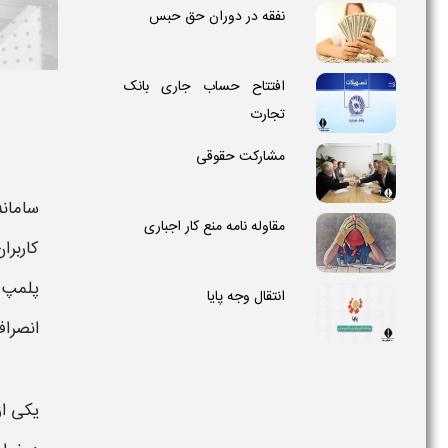
نفقه در دوران حق حبس
افتتاح حساب جاری بانک
تجارت
مشارکت حقوقی
سامان
مقاوله نامه منع کار اجباری
کاربرا
پلمپ د
انتقال وجه پایا
انصرا
یکی از