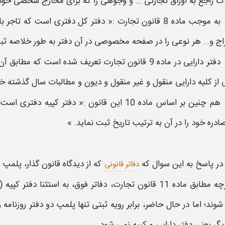
ت راجع به اوراق تجارتی ... و وجوهی را که برای مخارج شخصی خود 
به موجب ماده 8 قانون تجارت :«
دفتر
کل
دفتری
است که تاجر بای
اج و... هر نوعی را در صفحه مخصوصی در آن
دفتر
به طور خلاصه
ثب
دفتر
دارایی در ماده 9 قانون تجارت تعریف شده است که مطابق آن :«
از کلیه دارایی منقول و غیر منقول و دیون و مطالبات سال گذشته خود
هم چنین بر اساس ماده 10 این قانون :«
دفتر
کپیه
دفتری
است ک
دره خود را در آن به ترتیب تاریخ
ثبت
نماید. »
در پاسخ به این سوال که
که از دیدگاه قانون گذار،
پلمپ
آ
دفاتر قانونی
طابق ماده 11 قانون تجارت،
دفاتر
فوق، به استثنا
دفتر
کپیه 
شوند؛ اما در حال حاضر، برابر رویه
ثبتی
تنها
پلمپ دو دفتر
روزنامه و