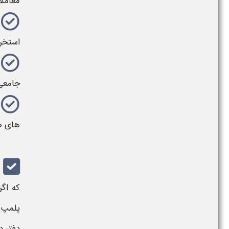
معاملا
استخر
جامعی 
های صا
که اگرچه م
پلمپ