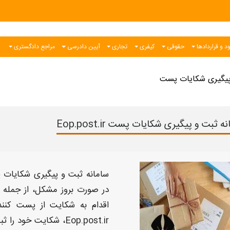
د و قراردادها
حقوقی
کیفری
تجاری
آیین دادرسی
مراجع دادگستری
پیگیری شکایات پست
ه ثبت و پیگیری شکایات پست Eop.post.ir
سامانه ثبت و پیگیری شکایات
پ
در صورت بروز مشکل، از جمله
اقدام به
شکایت از پست
کنند.
Eop.post.ir
،
شکایت
خود را ثب