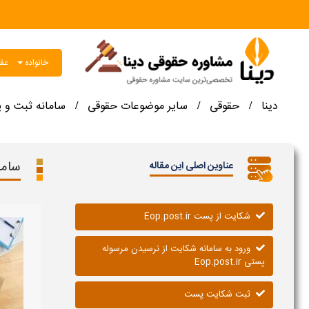
خانواده
عقو
دینا
حقوقی
سایر موضوعات حقوقی
سامانه ثبت و 
/
/
/
سامان
عناوین اصلی این مقاله
شکایت از پست Eop.post.ir
ورود به سامانه شکایت از نرسیدن مرسوله
پستی Eop.post.ir
ثبت شکایت پست