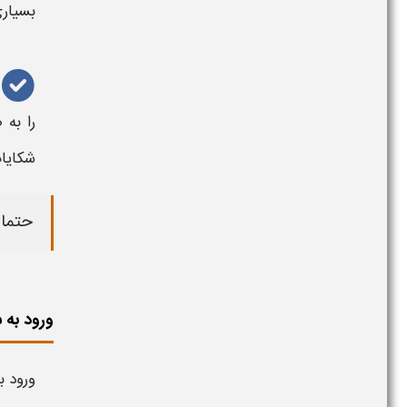
بسیاری
را به‌
شکایا
حتما 
ورود به سا
ورود ب