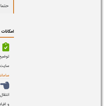
حتما 
امکانات سامان
توضیح 
سایت ثبت
سامانه
انتقا
و افرا