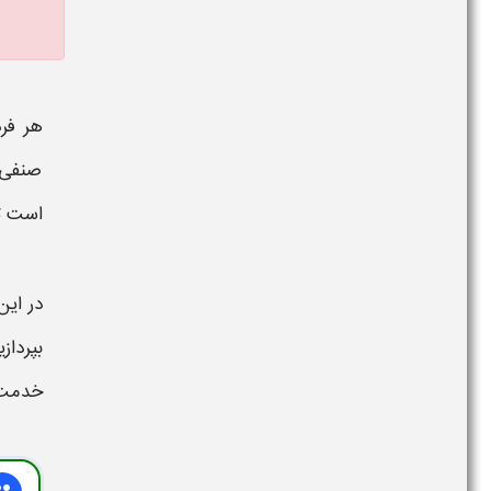
هر فر
صنفی د
است تا
در این
بپردا
خدمت ش