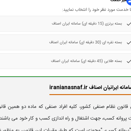
gr
میز خدمت
 خدمت مورد نظر خود را انتخاب نمایید:
che
بسته برنزی (15 دقیقه ای) سامانه ایران اصناف
che
بسته نقره ای (30 دقیقه ای) سامانه ایران اصناف
che
بسته طلایی (45 دقیقه ای) سامانه ایران اصناف
ایرانیان اصناف iranianasnaf.ir
 قانون نظام صنفی کشور، کلیه افراد صنفی که ماده دو همین قان
ت
پروانه کسب
، جهت اشتغال و راه اندازی
کسب
و کار خود می باشند. بر مبنای م
"پروانه کسب،
"مجوزی است که طبق مقررات این قانون، به منظور شروع