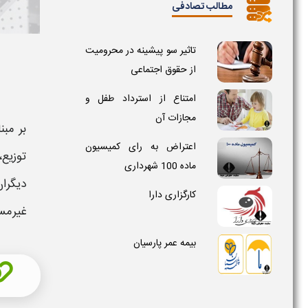
مطالب تصادفی
تاثیر سو پیشینه در محرومیت
از حقوق اجتماعی
امتناع از استرداد طفل و
مجازات آن
بر مبن
اعتراض به رای کمیسیون
توزیع،
ماده 100 شهرداری
دیگرا
کارگزاری دارا
غیرمست
بیمه عمر پارسیان