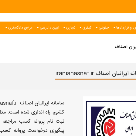
د و قراردادها
حقوقی
کیفری
تجاری
آیین دادرسی
مراجع دادگستری
یران اصناف
ایرانیان اصناف iranianasnaf.ir
سامانه ایرانیان
اصناف iranianasnaf.ir،
کشور، راه اندازی شده است. مت
ثبت نام پروانه کسب
مراجعه و
پیگیری درخواست پروانه کسب