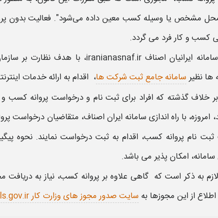
محل مشخص یا وسیله
کسب
معین‌ داده می‌شود". فعالیت بدون
پر
ی
کسب
و کار فرد می گردد.
سامانه ایرانیان اصناف iranianasnaf.ir،
با هدف نظارت بر سازمان
ها نظیر
سامانه جامع ثبت شرکت ها
، اقدام به ارائه خدمات اینترن
بر خلاف گذشته که افراد برای
ثبت نام
و
درخواست پروانه کسب
و ت
 امروزه، با راه اندازی
سامانه ایران اصناف
، متقاضیان
درخواست پروا
ثبت نام پروانه کسب،
اقدام به
ثبت درخواست
نمایند.
نحوه پیگی
سامانه
، امکان پذیر می باشد.
لازم به ذکر است که گاهی علاوه بر پروانه کسب، نیاز به دریافت مج
طلاع از این مجوزها به
سایت صدور مجوز های وزارت کار mojavez.mcls.gov.ir