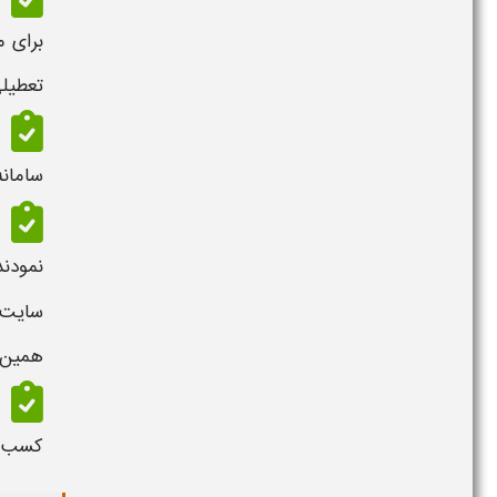
برای 
تعطیل
سامانه
نمودند،
سایت 
همین
کسب ا