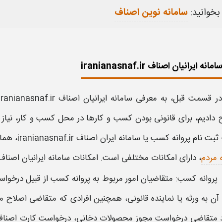
بخوانید:
سامانه نوین اصناف
ه ایرانیان اصناف iranianasnaf.ir
در قسمت قبل، به معرفی
سامانه
ایرانیان
اصناف iranianasnaf.ir
دادیم، برای قانونی بودن کسب و کارها در محل کسب و کار، نیاز 
 نام پروانه کسب یا سامانه ایران اصناف iranianasnaf.ir،
همانن
 مردم
، دارای امکانات مختلفی است. امکانات
سامانه ایرانیان اصناف anianasnaf.ir
پروانه کسب: متقاضیان امور مربوط به
پروانه کسب
از قبیل
درخواس
ل آن به ورثه یا نماینده قانونی، همچنین افرادی که متقاضی اص
د متقاضی د
رخواست
مجوز محصولات دخانی،
درخواست
کارت
اصنا