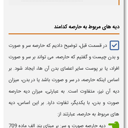
دیه های مربوط به حارصه کدامند
در قسمت قبل، توضیح دادیم که
حارصه سر و صورت
و بدن چیست
و گفتیم که
حارصه،
می تواند بر
سر و
صورت
افراد، یا بر پوست سایر اعضای
بدن
آن ها، ایجاد شود. بر
اساس اینکه
حارصه،
در
سر و صورت
باشد یا در
بدن
، میزان
دیه
آن نیز، متفاوت است. به عبارتی، میزان
دیه حارصه
صورت و بدن
، با یکدیگر، تفاوت دارد. بر این اساس،
دیه
های مربوط به
حارصه،
عبارتند از:
دیه
حارصه صورت و سر
: بر مبنای بند الف ماده 709