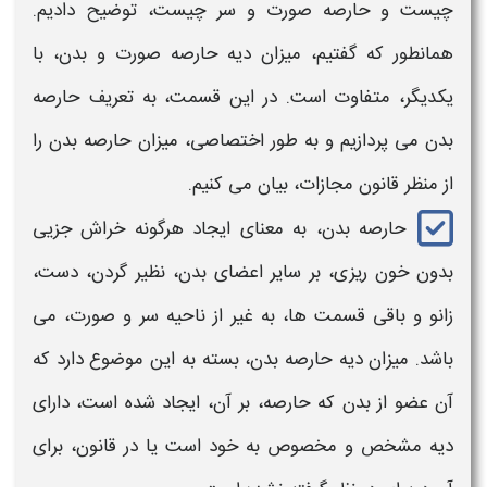
چیست
و
حارصه صورت
و
سر چیست
، توضیح دادیم.
همانطور که گفتیم، میزان دیه
حارصه صورت و بدن
، با
یکدیگر، متفاوت است. در این قسمت، به تعریف
حارصه
بدن
می پردازیم و به طور اختصاصی، میزان
حارصه بدن
را
از منظر قانون مجازات، بیان می کنیم.
حارصه بدن
، به معنای ایجاد هرگونه خراش جزیی
بدون خون ریزی، بر سایر اعضای
بدن
، نظیر گردن، دست،
زانو و باقی قسمت ها، به غیر از ناحیه
سر
و
صورت
، می
باشد. میزان دیه
حارصه بدن،
بسته به این موضوع دارد که
آن عضو از
بدن
که
حارصه
، بر آن، ایجاد شده است، دارای
دیه مشخص و مخصوص به خود است یا در قانون، برای