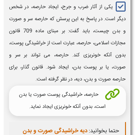
یکی از آثار ضرب و جرح، ایجاد
حارصه،
در شخص
دیگر است. در پاسخ به این پرسش که
حارصه سر و صورت
و بدن چیست
، باید گفت: بر مبنای ماده 709 قانون
مجازات اسلامی،
حارصه
، عبارت است از خراشیدگی پوست،
بدون آنکه خونریزی کند.
حارصه،
می تواند بر
سر و
صورت،
یا بر پوست
بدن،
ایجاد شود. قانون گذار، برای
حارصه صورت و بدن
،
دیه
، در نظر گرفته است.
حارصه،
خراشیدگی پوست
صورت
یا
بدن
است، بدون آنکه خونریزی ایجاد نماید.
حتما بخوانید:
دیه خراشیدگی صورت و بدن