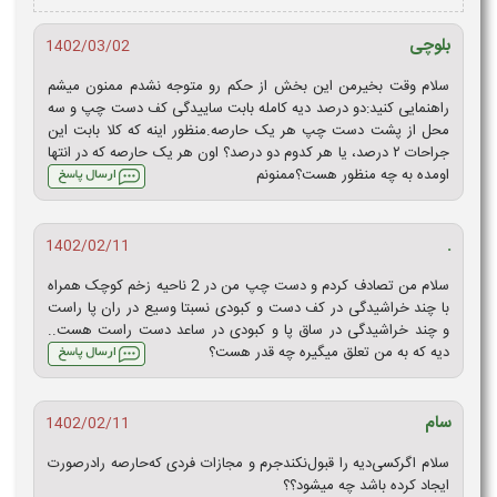
بلوچی
1402/03/02
سلام وقت بخیرمن این بخش از حکم رو متوجه نشدم ممنون میشم
راهنمایی کنید:دو درصد دیه کامله بابت ساییدگی کف دست چپ و سه
محل از پشت دست چپ هر یک حارصه.منظور اینه که کلا بابت این
جراحات ۲ درصد، یا هر کدوم دو درصد؟ اون هر یک حارصه که در انتها
اومده به چه منظور هست؟ممنونم
.
1402/02/11
سلام من تصادف کردم و دست چپ من در 2 ناحیه زخم کوچک همراه
با چند خراشیدگی در کف دست و کبودی نسبتا وسیع در ران پا راست
و چند خراشیدگی در ساق پا و کبودی در ساعد دست راست هست..
دیه که به من تعلق میگیره چه قدر هست؟
سام
1402/02/11
سلام اگر‌کسی‌دیه را قبول‌نکند‌جرم و مجازات فردی که‌حارصه را‌در‌صورت
ایجاد کرده باشد چه میشود؟؟