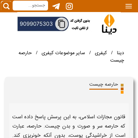
|||
دینا
کیفری
سایر موضوعات کیفری
حارصه
/
/
/
چیست
حارصه چیست
قانون مجازات اسلامی، به این پرسش پاسخ داده است
که
حارصه سر و صورت و بدن چیست
.
حارصه
، عبارت
است از خراشیدگی پوست، بدون آنکه خونریزی کند.