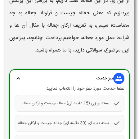
از این رو، در این مقاله، قصد داریم، به بررسی این پرسش
بپردازیم که
معنی جعاله چیست و قرارداد جعاله
به چه
معناست؛ سپس، به
تعریف ارکان جعاله
با مثال
آن ها و
شرایط عمل مورد
جعاله
، خواهیم پرداخت. چنانچه، پیرامون
این موضوع، سوالاتی دارید، با ما همراه باشید.
expand_more
group
میز خدمت
لطفا خدمت مورد نظر خود را انتخاب نمایید:
check
بسته برنزی (15 دقیقه ای) جعاله چیست و ارکان جعاله
check
بسته نقره ای (30 دقیقه ای) جعاله چیست و ارکان جعاله