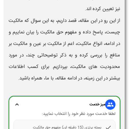
نیز تعیین کرده اند.
از این رو در این مقاله، قصد داریم، به این سوال که
مالکیت
چیست،
پاسخ داده و
مفهوم حق مالکیت
را بیان نماییم و
در ادامه، انواع
مالکیت
، اعم از
مالکیت
بر عین و
مالکیت
بر
منافع را بررسی کرده و به ذکر توضیحاتی چند، در مورد
محدودیت های
مالکیت،
بپردازیم. برای کسب اطلاعات
بیشتر در این زمینه، در ادامه مقاله، با ما، همراه باشید.
expand_more
group
میز خدمت
لطفا خدمت مورد نظر خود را انتخاب نمایید:
check
بسته برنزی (15 دقیقه ای) مفهوم حق مالکیت