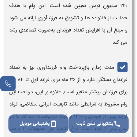
۲۲۰ میلیون تومان تعیین شده است. این
وام
با هدف
حمایت از خانواده‌ ها و تشویق به
فرزندآوری
ارائه می‌ شود
و مبلغ آن با افزایش تعداد
فرزندان
به‌صورت تصاعدی رشد
می‌ کند.
مدت زمان بازپرداخت
وام فرزندآوری
نیز به تعداد
فرزندان
بستگی دارد و از ۳۶ ماه برای
فرزند
اول تا ۸۴ ماه
برای
فرزندان
بیشتر متغیر است. علاوه بر این، دریافت این
وام
مشروط به شرایطی مانند تابعیت ایرانی متقاضی، تولد
فرزند
پس از فروردین ۱۴۰۰ و
ثبت
درخواست حداکثر تا دو
پشتیبانی تلفن ثابت
پشتیبانی موبایل
smartphone
call
سال پس از تولد است. نرخ کارمزد این تسهیلات ۴ درصد