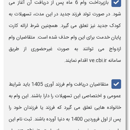
بازپرداخت
وام
6 ماه پس از دریافت آن آغاز می
شود. در صورت تولد
فرزند
جدید در این مدت، تسهیلات به
کودک جدید نیز تعلق می گیرد. همچنین شرط ارائه کارت
پایان خدمت برای این
وام
حذف شده است. متقاضیان
وام
ازدواج می توانند به صورت غیرحضوری از طریق
سامانه
ve.cbi.ir
اقدام نمایند
.
متقاضیان دریافت
وام فرزند آوری 1405
باید شرایط
عمومی و اختصاصی این تسهیلات را دارا باشند. این
وام
به
خانواده هایی تعلق می گیرد که
فرزند
یا
فرزندان
خود را
پس از اول فروردین 1400 به دنیا آورده باشند.
ثبت نام
این