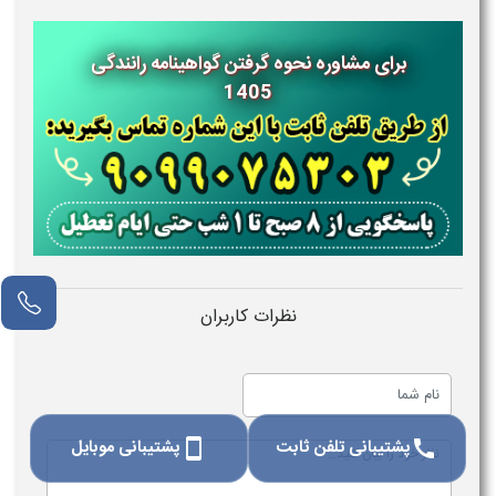
برای مشاوره نحوه گرفتن گواهینامه رانندگی
1405
نظرات کاربران
پشتیبانی تلفن ثابت
پشتیبانی موبایل
smartphone
call