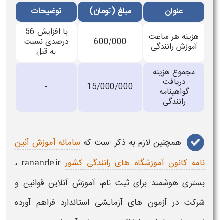
عنوان
مبلغ (تومان)
توضیحات
با افزایش 56
هزینه هر ساعت
600/000
درصدی نسبت
آموزش رانندگی
به قبل
مجموع هزینه
دریافت
-
15/000/000
گواهینامه
رانندگی
همچنین لازم به ذکر است که
سامانه آموزش آئین
نامه کانون آموزشگاه های رانندگی کشور
ranande.ir ،
بستری هوشمند برای ثبت‌ نام، آموزش آنلاین قوانین و
شرکت در آزمون‌ های آزمایشی استاندارد فراهم آورده