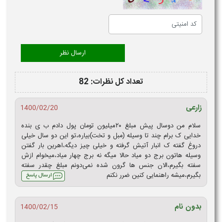
تعداد کل نظرات: 82
زارعی
1400/02/20
سلام من دوسال پیش مبلغ ۲۰میلیون تومان پول دادم ب ی بنده
خدایی ک برام چند تا وسیله (مبل و تخت)بیاره،تو این دو سال خیلی
دروغ گفته ک انبار آتیش گرفته و خیلی چیز دیگه،اهرین بار گفتن
وسیله هاتون برج دو میاد حالا میگه نه برج چهار میاد،میخوام ازش
سفته بگیرم،الان جنس ها گرون شده نمی‌دونم مبلغ چقدر سفته
بگیرم،میشه راهنمایی کنین ضرر نکنم
بدون نام
1400/02/15