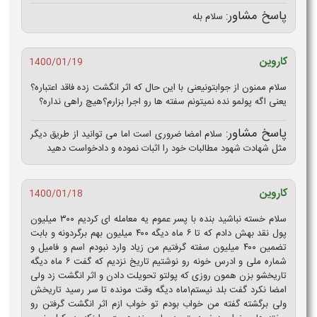
پاسخ مشاور:
سلام بله
کاروین
1400/01/19
سلام ممنون از جوابتونیعنی با این حال که اثر انگشت زده فاقد اعتباره؟
یعنی اگه پولمو نده نمیتونم سفته ها رو اجرا بزارم؟هیچ راهی نداره؟
پاسخ مشاور:
سلام امضا ضروری است اما می توانید از طریق دیگر
مثل شهادت شهود مطالبات خود را اثبات نموده و دادخواست دهید
کاروین
1400/01/18
سلام خسته نباشید بنده با پسر عموم یه معامله ای کردیم ۳۰۰ میلیون
پول نقد بهش دادم که تا ۶ ماه دیگه ۴۰۰ میلیون بهم برگردونه و بابت
تضمین ۴۰۰ میلیون سفته گرفتیم من زیاد وارد نبودم اسم و فامیل و
شماره ملی و ادرس خونه رو نوشتیم تاریخ نزدیم که گفت ۶ ماه دیگه
تاریخشو بزن همون روزی که پولتو تحویلت دادن و اثر انگشت زد ولی
امضا نکرد گفت بلد نیستم۱ماه دیگه وقت مونده تا سر رسید تاریخش
ولی برگشته گفته من خواب بودم تو خواب ازم اثر انگشت گرفتن رو