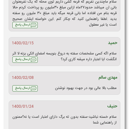
سلام ماچندین نفریم که قرعه کشی داریم توی محله که یک نفربعنوان
بانی ان میباشد حدود۲۷ماه ازاین مبلغ ۳۰ملیون رو پرداخت کردم حالا
قرعه بنام من افتاده اما بانی قرعه میگه باید مبلغ ۳۰ ملیون رو سفته
بدید .لطفا راهنمایی کنید که چکار کنم .این خواسته ایشان صحیح
است یا غیر معقول
حمید
1400/02/15
سلام اگه کسی مشخصات سفته به دروغ بنویسه امضای الکی بزنه لا اثر
انگشت ایا اعتبار داره میشه کاری کرد؟
مهدی سالم
1400/02/08
مطلب بالا عالی بود در جهت بهبود نوشتن
حنیف
1400/01/24
سلام خسته نباشید-سفته بدون ته برگ دارای اعتبار است یا نه؟ممنون
از راهنمایی شما