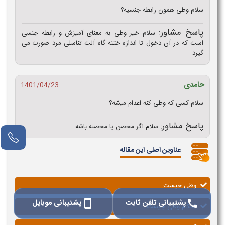
سلام وطی همون رابطه جنسیه؟
پاسخ مشاور:
سلام خیر وطی به معنای آمیزش و رابطه جنسی
است که در آن دخول تا اندازه ختنه گاه آلت تناسلی مرد صورت می
گیرد
حامدی
1401/04/23
سلام کسی که وطی کنه اعدام میشه؟
پاسخ مشاور:
سلام اگر محصن یا محصنه باشه
عناوین اصلی این مقاله
وطی چیست
پشتیبانی تلفن ثابت
پشتیبانی موبایل
smartphone
call
احکام وطی چیست