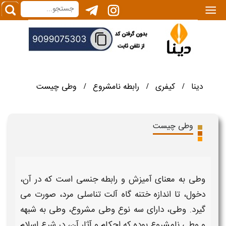
|||
دینا
کیفری
رابطه نامشروع
وطی چیست
/
/
/
وطی چیست
وطی
به معنای آمیزش و رابطه جنسی است که در آن،
دخول، تا اندازه ختنه گاه آلت تناسلی مرد، صورت می
گیرد.
وطی
، دارای سه نوع
وطی
مشروع،
وطی به شبهه
و وطی
نامشروع بوده که
احکام و آثار
آن، در شرع اسلام