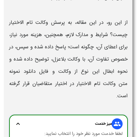
از این رو، در این مقاله، به پرسش
وکالت تام الاختیار
چیست
؟
شرایط
و مدارک لازم، همچنین،
هزینه
مورد نیاز،
برای اعطای آن، چگونه است؛ پاسخ داده شده و سپس، در
خصوص تفاوت آن، با
وکالت
بلاعزل، توضیح داده شده و
نحوه ابطال این نوع از
وکالت
و فایل
دانلود نمونه
متن
وکالت
تام الاختیار
در اختیار متقاضیان قرار گرفته
است.
expand_more
group
میز خدمت
لطفا خدمت مورد نظر خود را انتخاب نمایید: