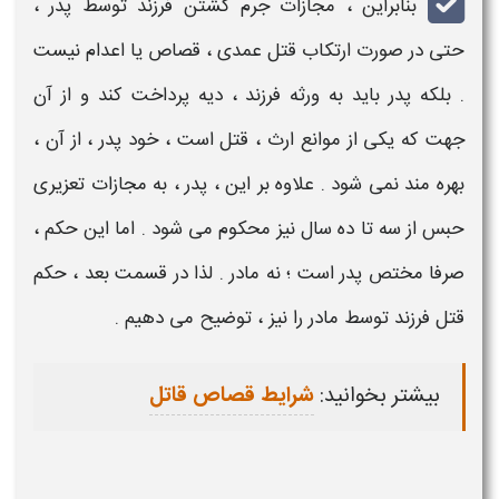
بنابراین ،
مجازات جرم کشتن فرزند توسط پدر
،
حتی در صورت ارتکاب
قتل عمدی
، قصاص یا اعدام نیست
. بلکه پدر باید به ورثه فرزند ، دیه پرداخت کند و از آن
جهت که یکی از موانع ارث ،
قتل
است ، خود پدر ، از آن ،
بهره مند نمی شود . علاوه بر این ،
پدر
، به
مجازات تعزیری
حبس از سه تا ده سال نیز محکوم می شود . اما این
حکم
،
صرفا مختص
پدر
است ؛ نه مادر . لذا در قسمت بعد ،
حکم
قتل فرزند توسط مادر
را نیز ، توضیح می دهیم .
بیشتر بخوانید:
شرایط قصاص قاتل