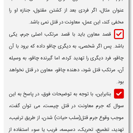
عنوان مثال، اگر فردی بعد از کشتن مقتول، جنازه او را
مخفی کند، این عمل
، معاونت در قتل
نمی باشد.
قصد معاون باید با قصد مرتکب اصلی جرم، یکی
باشد. پس اگر شخصی، به دیگری چاقو داده که برود با آن
چاقو، فرد دیگری را تهدید کرده، اما گیرنده چاقو، به وسیله
آن، مرتکب قتل شود، دهنده چاقو،
معاون در قتل
نخواهد
بود.
بنابراین، با توجه به توضیحات فوق، در پاسخ به این
سوال که
جرم معاونت در قتل چیست،
می توان گفت،
موجب وقوع
جرم قتل
(سلب حیات) شدن، از طریق ترغیب،
تهدید، تطمیع، تحریک، دسیسه، فریب یا سوء استفاده از