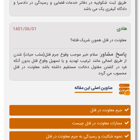
طریق ثبت شکواییه در دفاتر خدمات قضایی و رسیدگی در دادسرا و
دادگاه کیفری یک می باشد
هادی
1401/06/01
معاونت در قتل همون شریک قتله؟
پاسخ مشاور:
سلام خیر موجب وقوع جرم قتل(سلب حیات) شدن
از طریق اعمالی مانند ترغیب تهدید و یا تسهیل وقوع قتل بدون آنکه
فرد در کشتن مقتول دخالت مستقیم داشته باشد معاونت در قتل
محسوب می گردد
عناوین اصلی این مقاله
جرم معاونت در قتل
مجازات معاونت در قتل چیست
نحوه شکایت و رسیدگی به جرم معاونت در قتل