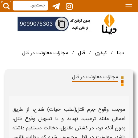
|||
دینا
کیفری
قتل
مجازات معاونت در قتل
/
/
/
مجازات معاونت در قتل
موجب وقوع
جرم قتل(
سلب حیات) شدن، از طریق
اعمالی مانند ترغیب، تهدید و یا تسهیل وقوع
قتل
،
بدون آنکه فرد، در کشتن مقتول، دخالت مستقیم داشته
باشد،
معاونت در قتل
محسوب شده که مطابق قانون