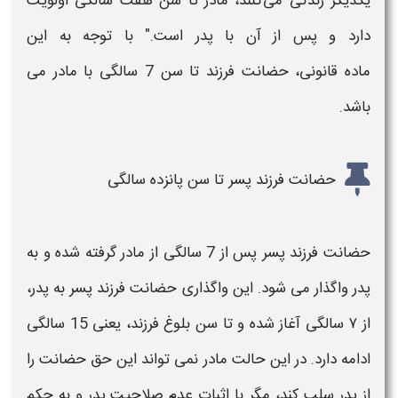
یکدیگر زندگی می‌کنند،
مادر
تا سن هفت سالگی اولویت
دارد و پس از آن با پدر است." با توجه به این
ماده
قانونی
،
حضانت فرزند
تا سن 7 سالگی با
مادر
می
باشد.
حضانت فرزند پسر تا سن پانزده سالگی
حضانت فرزند پسر
پس از 7 سالگی از
مادر
گرفته شده و به
پدر واگذار می شود. این واگذاری
حضانت فرزند پسر
به پدر،
از ۷ سالگی آغاز شده و تا سن بلوغ
فرزند
، یعنی 15 سالگی
ادامه دارد. در این حالت
مادر
نمی تواند این حق
حضانت
را
از پدر سلب کند، مگر با اثبات عدم صلاحیت پدر و به حکم