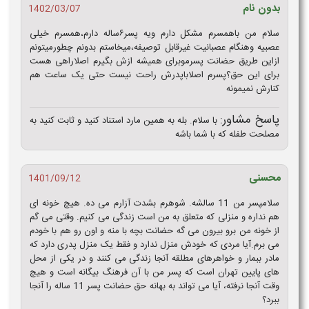
بدون نام
1402/03/07
سلام من باهمسرم مشکل دارم ویه پسر۶ساله دارم،همسرم خیلی
عصبیه وهنگام عصبانیت غیرقابل توصیفه،میخاستم بدونم چطورمیتونم
ازاین طریق حضانت پسرموبرای همیشه ازش بگیرم اصلاراهی هست
برای این حق؟پسرم اصلاباپدرش راحت نیست حتی یک ساعت هم
کنارش نمیمونه
پاسخ مشاور:
با سلام. بله به همین مارد استناد کنید و ثابت کنید به
مصلحت طفله که با شما باشه
محسنی
1401/09/12
سلامپسر من 11 سالشه. شوهرم بشدت آزارم می ده. هیچ خونه ای
هم نداره و منزلی که متعلق به من است زندگی می کنیم. وقتی می گم
از خونه من برو بیرون می گه حضانت بچه با منه و اون رو هم با خودم
می برم.آیا مردی که خودش منزل ندارد و فقط یک منزل پدری دارد که
مادر ببمار و خواهرهای مطلقه آنجا زندگی می کنند و در یکی از محل
های پایین تهران است که پسر من با آن فرهنگ بیگانه است و هیچ
وقت آنجا نرفته، آیا می تواند به بهانه حق حضانت پسر 11 ساله را آنجا
ببرد؟