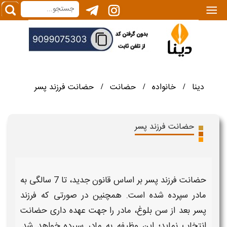
|||
دینا
خانواده
حضانت
حضانت فرزند پسر
/
/
/
حضانت فرزند پسر
حضانت فرزند پسر
بر اساس
قانون جدید
، تا 7 سالگی به
مادر
سپرده شده است. همچنین در صورتی که
فرزند
پسر
بعد از سن بلوغ،
مادر
را جهت عهده داری
حضانت
انتخاب نماید؛ این وظیفه به
مادر
سپرده خواهد شد.