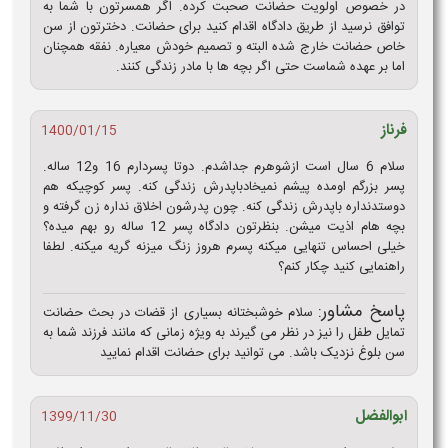
در خصوص اولویت حضانت صحبت کرده. اگر همسرتون با شما به
توافق نرسید از طریق دادگاه اقدام کنید برای حضانت. دخترتون از سن
خاص حضانت خارج شده البته و تصمیم خودش معیاره. نفقه همچنان
اما بر عهده شماست حتی اگر بچه ها با مادر زندگی کنند.
فرناز
1400/01/15
سلام 6 سال است ازشوهرم جداشدم. دوتا پسردارم 16 و12 ساله.
پسر بزرگم اومده پیشم نمیخادباپدرش زندگی کنه. پسر کوچیکه هم
دوستدنداره باپدرش زندگی کنه. چون پدرشون اخلاق نداره زن گرفته و
بچه هام اذیت میشن. بنظرتون دادگاه پسر 12 ساله رو بهم میده؟
خیلی احساس تنهایی میکنه پسرم هروز زنگ میزنه گریه میکنه. لطفا
راهنمایی کنید چکار کنم؟
پاسخ مشاور:
سلام خوشبختانه بسیاری از قضات در بحث حضانت
تمایل طفل را نیز در نظر می گیرند به ویژه زمانی که مانند فرزند شما به
سن بلوغ نزدیک باشد. می توانید برای حضانت اقدام نمایید
ابوالفضل
1399/11/30