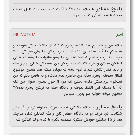
پاسخ مشاور:
با سلام. به دادگاه اثبات کنید مصلحت طفل ایجاب
میکنه با شما زندگی کنه نه پدرش
امیر
1402/04/07
سلام من و همسرم جدا شدیم،پسرم که ۱۳سال داشت پیش خودمه و
به حکم دادگاه هفته ای ۲۴ساعت میره پیش مادرش،خودش اصلا
دوست نداره بره اونم شرایط اخلاقی مادرشو خانواده مادرشه که خیلی
اذیتش میکنن و هر هفته که میاد پیش من اعصابش خیلی بهم ریخته
و باید انقدر تلاش کنم تا آروم بشه که دوباره هفته بعد همین موضوع
اتفاق میوفته، پسرم میگه من حاضرم بیام دادگاه و به قاضی بگم که من
نمیخوام برم پیش مادرم ،حتی اگه دور از جون بمیرم، سوال من اینه
که آیا ممکنه این اتفاق بیوفته و دادگاه حکم به نرفتن پسرم بده؟؟؟
ممنون میشم جواب منو بدین، سپاس
پاسخ مشاور:
با سلام.مشکلی نیست فرزند میتونه نره و اگر مادر
شکایت کرد فرزند رو در دادگاه احضار کنن و بگه تمایلی نداره هرچند
بعد از 15 سالگی خودش میتونه تصمیم بگیره با کدام والد زندگی کنه