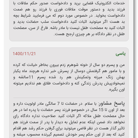
خدمات الکترونیک قضایی برید و دادخواست صدور حکم ملاقات با
فرزند بدید و دستور موقت ملاقات فوری با فرزند رو هم ضمت
دادخواست بخواید. در خصوص مورد دوم که می فرمایید شرایط بچه
بد هست اگر میتونید اثبات کنید دادخواست سلب حضانت بدید و
اثبات کنید به مصلحت طفل نیست با مادر باشه. فارغ از سن، مصلحت
طفل در نظر دادگاه بر هر چیزی ارجح هست.
یاسی
1400/11/21
من و پسرم دو سال از خونه شوهرم زدم بیرون بخاطر خیانت که کرده
و با مامور هم گرفتمش دوسال از پسرش خبر نداره هرچند ماه یکبار
بهش زنگ میزنه وتمکینش هم رد شده پسرم 11سالشه و
نمیخوادپیش پدرش زندگی کنه و دادخواست طلاق هم ندادیم میتونه
اون بگیره.
پاسخ مشاور:
با سلام. در حضانت تا 7 سالگی مادر اولویت داره و
بعد از اون تا 15 سال در خصوصو فرزند پسر حضانت با پدره اما در هر
حال مصلحت طفل ملاکه اگر اثبات کنید صلاحیت نداره دادگاه رای
نخواهد داد ضمن اینکه عدم تمایل به دیدار با پدر از سمت فرزند هم
تاثیر گذار هست در نظر قاضی میتونید برای گرفتن حکم رشد هم اقدام
کنید که بعد از اون حکم پسر خودش تصمیم گیرنده محسوب میشه و