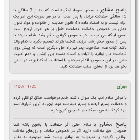
پاسخ مشاور:
با سلام. عموما، اینگونه است که بعد از 7 سالگی تا
15 سالگی حضانت فرزند، با پدر است اما در هر صورت این امر یک
الزام نیست و به استناد ماده 45 قانون حمایت از خانواده و مواد قانون
مدنی در خصوص حضانت مصلحت طفل بر هر امری ارجح است
ضمن اینکه می توانید، در خصوص گرفتن حکم رشد اقدام نموده تا
پس از صدور حکم رشد، فرزند، شخصا بتواند تصمیم بگیرد با کدام والد
باشد اثبات عدم صلاحیت پدر نیز راه حل دیگری است که پیش روی
شماست می توانید با اثبات و استناد دست بزن ایشان و عدم امنیت
جانی، در این خصوص اقدام نموده و با استناد به اینکه فرزند، در امنتی
نخواهد بود از ایشان، سلب حضانت کنید.
مهران
1400/11/25
با عرض سلام ادب یک سوال داشتم خانم درخواست طلاق توافقی کرده
و حضانت پسرم گرفته و پسرم میفرسته مهد توی بد ترین شرایط اسم
مهد کودک به من نمیگه حق همچین کاری داره
پاسخ مشاور:
با سلام. حتی اگر حضانت با ایشون باشه شما
همچنان حق ملاقات دارید اگر در خصوص ساعات و روزهای ملاقات
توافقی نکردید یا نمیتونید به توافق برسید شما میتونید به دفاتر