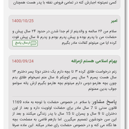
کسی نمیتونه اجبارش کنه در تمامی فروض نفقه با پدر هست همچنان
امیر
1400/10/25
سلام من ۲۶ سالمه و والدینم از ام جدا شدن در حدود ۲۴ سال پیش و
حضانت من با پدرم بوده و پیش پدرم بودم و پدرم ۵ سال پیش فوت
کرده ایا من میتونم کفالت مادر بگیرم
بهرام اسلامی هستم ازمراغه
1400/09/24
زنم درخواست طلاق کرده ۳ تا بچه دارم یک دختر دوتا پسر دخترم ۱۳
سال هست پسرم ۹ سال پسر کوچکم ۵ سال منم نمیخوام طلاق بدم
چون بچه هارمو دوس دارم میتونم بچه هارمو بگیرم ازش یانه سولمو
جواب بدین ممنونم
پاسخ مشاور:
با سلام. در خصوص حضانت با توجه به ماده 1169
قانون مدنی تا 7 سال مادر برای حضانت اولویت داره و بعد از اون
دختران تا 9 سال و پسران تا 15 سال با پدر زندگی میکنند و بعد از
این سن خودشون تصمیم میگیرن. اما بازهم قاضی به مصلحت بچه
ها نگاه می کنه و در خصوص حضانت رای صادر میکنه. این ماده صرفا