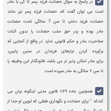
در پاسخ به سوال
حضانت فرزند پسر
تا کی با
مادر
است می توان گفت که،
حضانت
فرزند پسر
نیز مانند
حضانت فرزند
دختر، تا سن 7 سالگی تحت
حضانت
مادر
بوده و پدر حق سلب
حضانت
را بدون اثبات
صلاحیت
مادر
و حکم
قانونی
ندارد. در واقع از آنجایی که
برآورده کردن نیازهای
فرزندان
در سنین پایین،
برای
مادر
امکان پذیر تر می باشد، قانونگذار این وظیفه را
تا سن ۷ سالگی به
مادر
سپرده است.
همچنین ماده ۱۱۶۹
قانون
مدنی اینگونه بیان می
کندکه: " برای
حضانت
و نگهداری طفلی که ابوین او جدا از