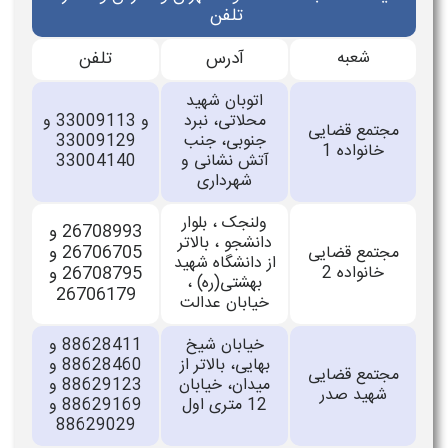
تلفن
شعبه
آدرس
تلفن
اتوبان شهید
محلاتی، نبرد
و 33009113 و
مجتمع قضایی
جنوبی، جنب
33009129
خانواده 1
آتش نشانی و
33004140
شهرداری
ولنجک ، بلوار
26708993 و
دانشجو ، بالاتر
26706705 و
مجتمع قضایی
از دانشگاه شهید
خانواده 2
26708795 و
بهشتی(ره) ،
26706179
خیابان عدالت
خیابان شیخ
88628411 و
بهایی، بالاتر از
88628460 و
مجتمع قضایی
میدان، خیابان
88629123 و
شهید صدر
12 متری اول
88629169 و
88629029