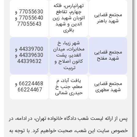
تهرانپارس، فلکه
چهارم، تقاطع
77055630 و
مجتمع قضایی
اتوبان شهید زین
77055640 و
شهید باهنر
الدین و شهید
77055643
باقری
شهر زیبا، خ
مخابرات، میدان
44339700 و
مجتمع قضایی
الغدیر، پشت
44339630 و
شهید مفتح
کانون اصلاح و
44339632
تربیت
یافت آباد، م
مجتمع قضایی
66224468 و
معلم، جنب خ
شهید مطهری
66224467
حیدری شمالی
پس از ارائه
لیست شعب دادگاه خانواده تهران،
در ادامه، در
خصوص
سایت
این
شعب،
صحبت خواهیم کرد. با توجه به