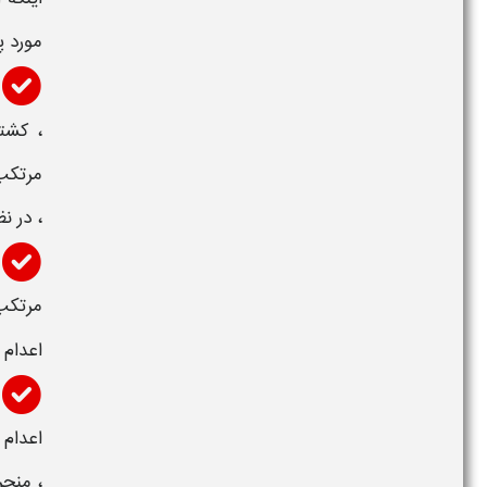
مورد پ
، کشت
مرتکب
، در ن
مرتکب 
اعدام
اعدام
، منجر