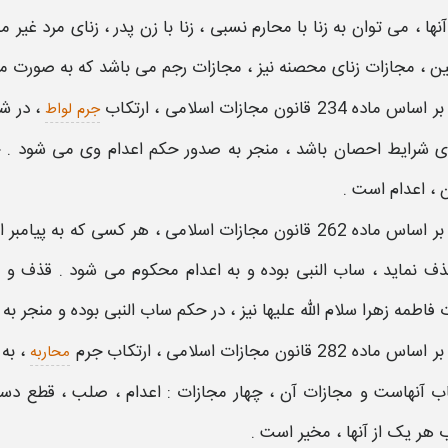
نها ، می توان به زنا با محارم نسبی ، زنا با زن پدر ، زنای مرد غیر 
 ، مجازات زنای محصنه نیز ،
مجازات
رجم می باشد که به صورت
م
بر اساس ماده 234 قانون
مجازات
اسلامی ، ارتکاب
، در
شر
جرم لواط
ای
شرایط
احصان باشد ، منجر به
صدور حکم اعدام
وی می شود . حد
، اعدام است .
بر اساس ماده 262 قانون
مجازات
اسلامی ، هر کسی که به پیامبر اک
ذف نماید ، ساب النبی بوده و به
اعدام محکوم
می شود . قذف و یا
اطمه زهرا سلام الله علیها نیز ، در
حکم
ساب النبی بوده و منجر به
بر اساس ماده 282 قانون مجازات اسلامی ، ارتکاب جرم
، به
محاربه
اب آنهاست و مجازات آن ، چهار
مجازات
:
اعدام
، صلب ، قطع دست
 هر یک از آنها ، مخیر است .