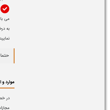
می باش
به درخ
نمایید 
حتما 
موارد و ا
در خص
مجازا