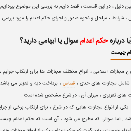
ن دلیل ، در این قسمت ، قصد داریم به بررسی این موضوع بپردازیم
 ،
شرایط ، مراحل و نحوه صدور و اجرای حکم اعدام
را مورد بررسی ق
یا درباره
حکم اعدام
سوال یا ابهامی دارید؟
ام چیست
نون
مجازات
اسلامی ،
انواع
مختلف
مجازات
ها برای ارتکاب
جرایم
،
 شامل مجازات های حدی ،
، پرداخت
دیه
و تعزیر می باشد
قصاص
ت
های تعزیری ،
میزان
آن ، در شرع مشخص شده است .
یکی از
انواع مجازات هایی
که در شرع ، برای ارتکاب برخی از
جرا
شد . اما سوالی که مطرح می شود ، آن است که
حکم اعدام چیس
عدام چیست
، باید گفت که
حکم اعدام
، یکی از
انواع مجازات
هایی 