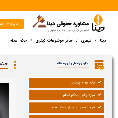
خانواده
عقو
دینا
کیفری
سایر موضوعات کیفری
حکم اعدام
/
/
/
حکم 
عناوین اصلی این مقاله
حکم اعدام چیست
موارد و انواع حکم اعدام
شرایط صدور و اجرای حکم اعدام