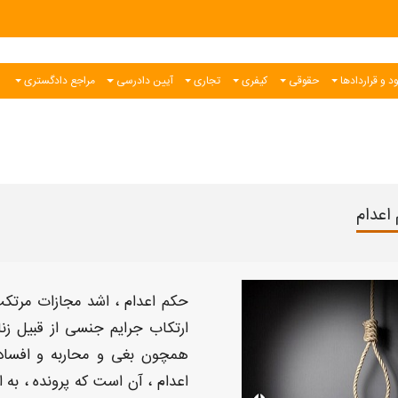
د و قراردادها
حقوقی
کیفری
تجاری
آیین دادرسی
مراجع دادگستری
اعدام
حکم اعدام
، اشد
مجازات
مرتکب
ارتکاب جرایم جنسی از قبیل ز
همچون بغی و محاربه و افساد
اعدام
، آن است که پرونده ، به
ا