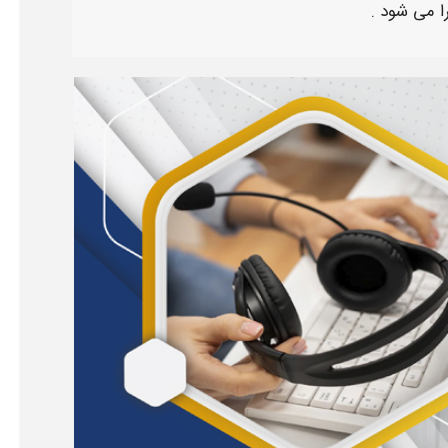
ا
می شود .