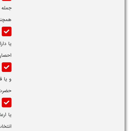
جمله آ
همچنین
یا دار
احصان 
و یا ق
حضرت ف
یا ارع
انتخاب