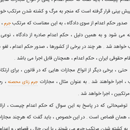
یش بینی قرار گرفته است که منجر به مرگ و کشته شدن مرتکب خوا
صدور حکم اعدام از سوی دادگاه
، به این معناست که مرتکب
، 
جرم
ه می شود و به همین دلیل ،
حکم اعدام صادره از دادگاه
، نوعی
 خواهد شد . هر چند در برخی از کشورها ،
صدور حکم اعدام
، لغو 
ظام حقوقی ایران ،
حکم اعدام
، همچنان قابل
اجرا
می باشد .
حتی ، برخی دیگر از
انواع مجازات هایی
که در قانون ، برای ارت
، اجرا خواهند شد . به عنوان مثال ، مجازات
، رج
جرم زنای محصنه
مرتکبین ، اجرا خواهد شد .
توضیحاتی که در پاسخ به این سوال که
حکم اعدام چیست
، ارا
، همان
قصاص
است . در این خصوص ، باید گفت که هرچند
مجازا
 به کشته شدن مرتکب جرم می شوند ، با این حال ،
قصاص و اعدام