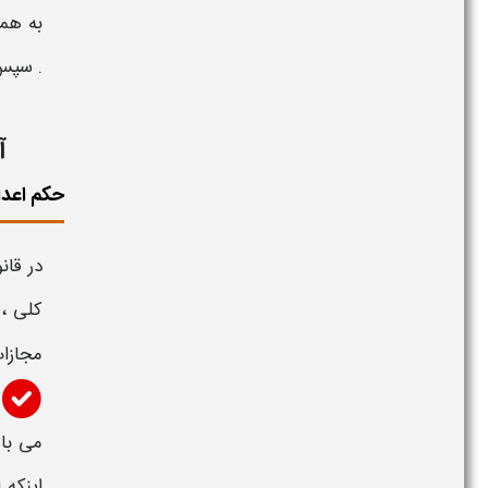
به همی
. سپس
آ
حکم اعد
در قا
کلی ،
مجازا
می با
اینکه
ا