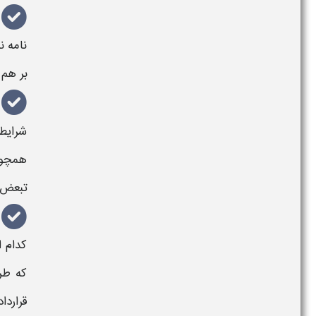
نامه
نم
بر هم
شرای
همچون
تبعض 
کدام ا
که طرف
قرارداد