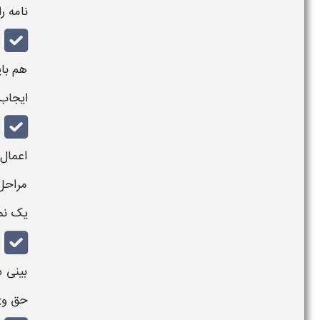
نامه
ر
هم با
ایجاب 
اعمال
مراحل
یک
نم
بینی 
حق وی