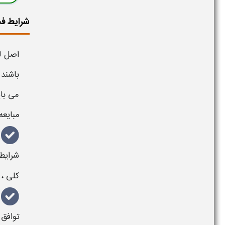
شرایط فس
اصل لز
باشند 
می بای
مبایعه
شرای
کلی ،
توافق 