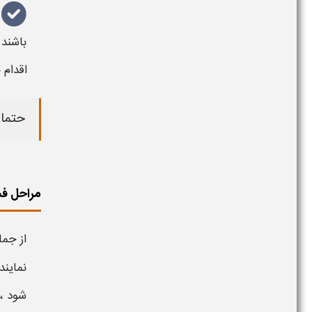
باشند 
اقدام 
حتما 
مراحل فس
از جم
نمایند
شود ،