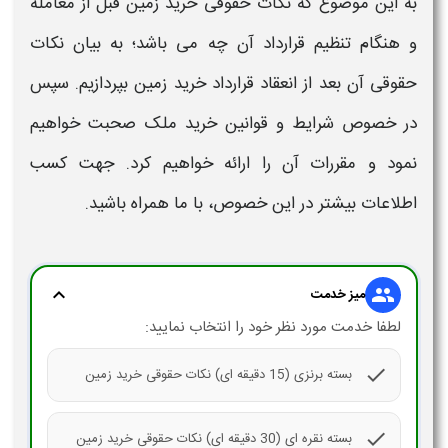
به این موضوع که
نکات حقوقی خرید زمین
قبل از معامله
و هنگام تنظیم قرارداد آن چه می باشد؛ به بیان
نکات
حقوقی
آن بعد از انعقاد قرارداد
خرید زمین
بپردازیم. سپس
در خصوص
شرایط و
قوانین
خرید
ملک صحبت خواهیم
نمود و مقررات آن را ارائه خواهیم کرد. جهت کسب
اطلاعات بیشتر در این خصوص، با ما همراه باشید.
expand_more
group
میز خدمت
لطفا خدمت مورد نظر خود را انتخاب نمایید:
check
بسته برنزی (15 دقیقه ای) نکات حقوقی خرید زمین
check
بسته نقره ای (30 دقیقه ای) نکات حقوقی خرید زمین