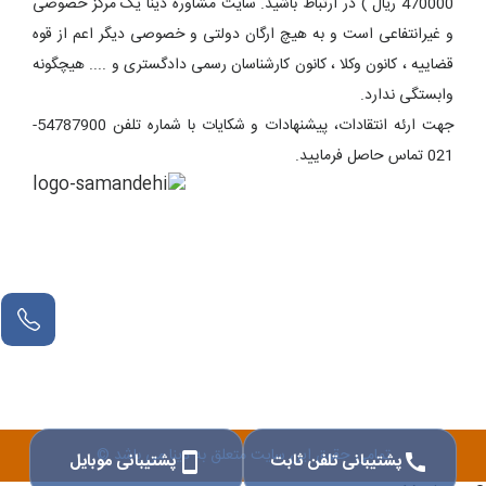
470000 ریال ) در ارتباط باشید. سایت مشاوره دینا یک مرکز خصوصی
و غیرانتفاعی است و به هیچ ارگان دولتی و خصوصی دیگر اعم از قوه
قضاییه ، کانون وکلا ، کانون کارشناسان رسمی دادگستری و .... هیچگونه
وابستگی ندارد.
جهت ارئه انتقادات، پیشنهادات و شکایات با شماره تلفن 54787900-
021 تماس حاصل فرمایید.
تمامی حقوق این سایت متعلق به دینا می باشد ©
پشتیبانی تلفن ثابت
پشتیبانی موبایل
smartphone
call