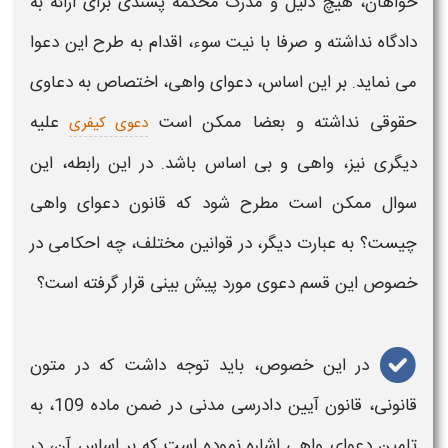
خواهان، هیچ دلیل و مدرک محکمه پسندی برای ارائه به
دادگاه نداشته و صرفا با نیت سوء، اقدام به طرح این
دعوا
می نماید. بر این اساس،
دعوای واهی
، اختصاص به دعاوی
حقوقی نداشته و بعضا ممکن است
علیه
دعوی کیفری
دیگری نیز،
واهی
و
بی اساس
باشد. در این رابطه، این
سوال ممکن است مطرح شود که
قانون دعوای واهی
چیست
؟ به عبارت دیگر، در
قوانین
مختلف، چه احکامی در
خصوص این قسم
دعوی
مورد پیش بینی قرار گرفته است؟
در این خصوص، باید توجه داشت که در متون
قانونی، قانون آیین دادرسی مدنی در ضمن ماده 109، به
تامین دعوای واهی
اشاره نموده است که بر اساس آن، در