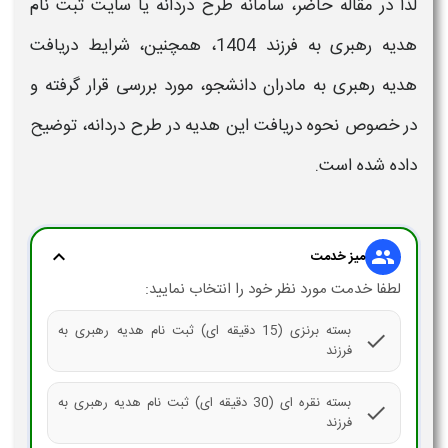
لذا در مقاله حاضر،
سامانه طرح دردانه یا سایت ثبت نام
هدیه رهبری به فرزند 1404،
همچنین، شرایط
دریافت
هدیه رهبری به مادران دانشجو،
مورد بررسی قرار گرفته و
در خصوص نحوه دریافت این
هدیه
در طرح دردانه،
توضیح
داده شده است.
expand_more
group
میز خدمت
لطفا خدمت مورد نظر خود را انتخاب نمایید:
بسته برنزی (15 دقیقه ای) ثبت نام هدیه رهبری به
check
فرزند
بسته نقره ای (30 دقیقه ای) ثبت نام هدیه رهبری به
check
فرزند