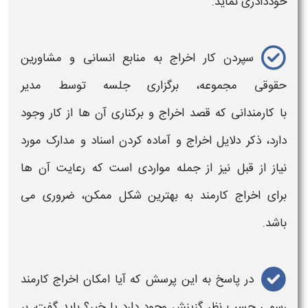
خوددادری نماید.
سپردن کار
اخراج
به منابع انسانی و مشاورین
حقوقی مجموعه، برگزاری جلسه توسط مدیر
با
کارمندانی
که قصد
اخراج و
برکناری آن ها از
کار
وجود
دارد، ذکر دلایل
اخراج
و آماده کردن اسناد و مدارک مورد
نیاز از قبل نیز از جمله مواردی است که رعایت آن ها
برای
اخراج کارمند
به
بهترین شکل
ممکن، ضروری می
باشد.
در پاسخ به این پرسش که آیا امکان ا
خراج کارمند
رسمی
حسب نظر گزینش وجود دارد یا خیر؟ باید گفت، بر