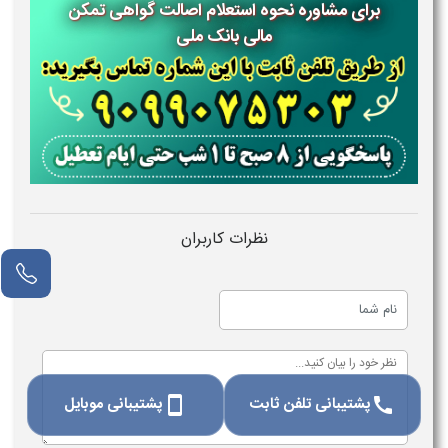
برای مشاوره نحوه استعلام اصالت گواهی تمکن
مالی بانک ملی
نظرات کاربران
پشتیبانی تلفن ثابت
پشتیبانی موبایل
smartphone
call