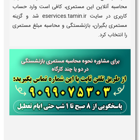
محاسبه آنلاین
این
مستمری،
کافی است وارد حساب
کاربری در سایت eservices.tamin.ir شد و گزینه
مستمری
بگیران،
بازنشستگی
و
محاسبه
مبلغ
مستمری
را انتخاب کرد.
برای مشاوره نحوه محاسبه مستمری بازنشستگی
در دو یا چند کارگاه