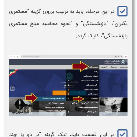
در این مرحله، باید به ترتیب برروی گزینه "
مستمری
بگیران"، "
بازنشستگی
" و "نحوه
محاسبه
مبلغ
مستمری
بازنشستگی
"، کلیک گردد.
در این قسمت باید، تیک گزینه "در
دو یا چند