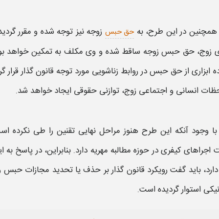
همچنین
در این طرح، به
زوجه نیز توجه شده و مقرر گردی
حق حبس
ی زوج، حق
حبس
زوجه ساقط شده و وی مکلف به تمکین خواهد بود. 
ه ابزاری از حق
حبس
در روابط زناشویی مورد توجه
قانون
گذار قرار 
ظات انسانی و اجتماعی زوج، توازنی حقوقی ایجاد خواهد شد.
با وجود آنکه این طرح هنوز مراحل نهایی تقنین را طی نکرده ا
 اجراهای کیفری در حوزه مطالبه
مهریه
دارد. بنابراین، در پاسخ به 
دارد، باید گفت رویکرد
قانون
گذار بر
حذف
یا تحدید مجازات
حبس
و 
نیکی استوار گردیده است.