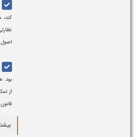
کند، 
نظارت
اصول 
بود. ه
از تمکین وج
قانون
گ
بیشتر