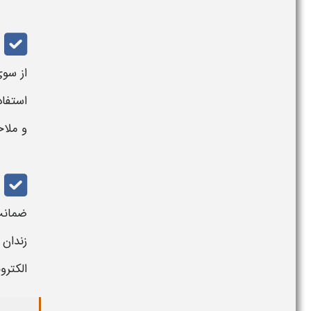
از سو
استفاد
و ملاح
ضمانت
زندان 
الکترو