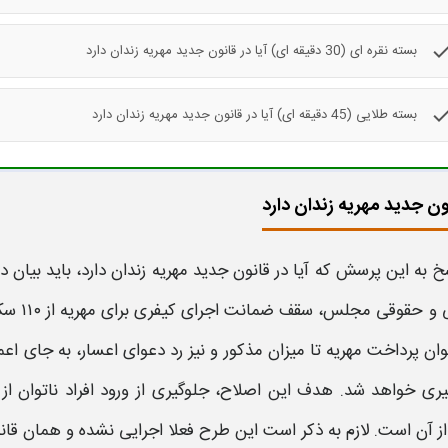
che
بسته نقره ای (30 دقیقه ای) آیا در قانون جدید مهریه زندان دارد
che
بسته طلایی (45 دقیقه ای) آیا در قانون جدید مهریه زندان دارد
نون جدید مهریه زندان دارد
سخ به این پرسش که
آیا
در
قانون جدید
مهریه زندان
دارد
، باید بیان
 و حقوقی مجلس، سقف ضمانت اجرای کیفری برای
مهریه
وان
پرداخت مهریه
تا میزان مذکور و نیز رد دعوای اعسار، به جای ا
یری خواهد شد. هدف این اصلاح، جلوگیری از ورود افراد ناتوان ا
 آن است. لازم به ذکر است این طرح فعلا اجرایی نشده و همان قانون مبنی بر 110 سکه اج