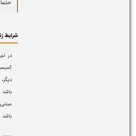
حتما 
شرایط زن
در تب
کمیسی
دیگر، 
باشد. 
باشد.