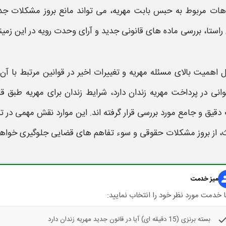
اهات مربوط به
حبس
بابت
مهریه
، می تواند مانع بروز مشکلات ج
استا، بررسی ماده های قانونی
جدید
و آرای وحدت رویه در این زمین
یل اهمیت بالای مسئله
مهریه
و تغییرات اخیر در قوانین مرتبط با آ
وانی در پرداخت مهریه زندان دارد
،
شرایط زندان برای مهریه طبق ق
قیق و جامع مورد بررسی قرار گرفته اند. این موارد نقش مهمی در
، از بروز مشکلات حقوقی و سوء تفاهم های قضایی جلوگیری خواهد
gr
میز خدمت
 خدمت مورد نظر خود را انتخاب نمایید:
che
بسته برنزی (15 دقیقه ای) آیا در قانون جدید مهریه زندان دارد