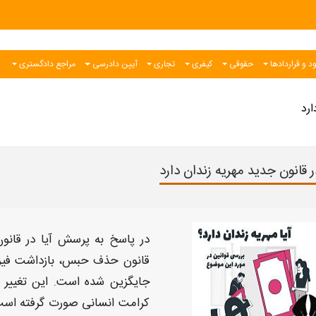
د و قراردادها
حقوقی
کیفری
تجاری
آیین دادرسی
مراجع دادگستری
ارد
در قانون جدید مهریه زندان دارد
در پاسخ به پرسش
آیا در قانون
قانون حذف حبس
، بازداشت فی
جایگزین شده است. این تغییر
کرامت انسانی صورت گرفته است.