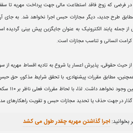
در فرضی که زوج فاقد استطاعت مالی جهت پرداخت
مهریه
تا سقف ۱۴ سکه باشد و داد
مطابق طرح
جدید
، دیگر مجازات
حبس
اجرا نخواهد شد. به جای آن،
ی از جمله پابند الکترونیک به عنوان جایگزین پیش بینی گردیده
کرامت انسانی و تناسب مجازات است.
از حیث حقوقی، پذیرش اعسار یا شروع به تادیه اقساط
مهریه
از سو
مچنین، مطابق مقررات پیشنهادی، با تحقق
شرایط
مذکور، حق
حبس
ود نخواهد داشت. لذا، با لحاظ مقررات فعلی ناظر بر ۱۱۰ سکه و با تصویب نهایی این اصلاحات، می توان گفت رویکرد
ذار در جهت
حذف
یا تحدید مجازات
حبس
و تقویت راهکارهای مدن
 بخوانید:
اجرا گذاشتن مهریه چقدر طول می کشد